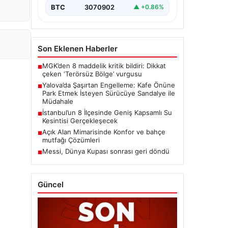
BTC
3070902
▲ +0.86%
Son Eklenen Haberler
MGK’den 8 maddelik kritik bildiri: Dikkat
■
çeken ‘Terörsüz Bölge’ vurgusu
Yalova’da Şaşırtan Engelleme: Kafe Önüne
■
Park Etmek İsteyen Sürücüye Sandalye ile
Müdahale
İstanbul’un 8 İlçesinde Geniş Kapsamlı Su
■
Kesintisi Gerçekleşecek
Açık Alan Mimarisinde Konfor ve bahçe
■
mutfağı Çözümleri
Messi, Dünya Kupası sonrası geri döndü
■
Güncel