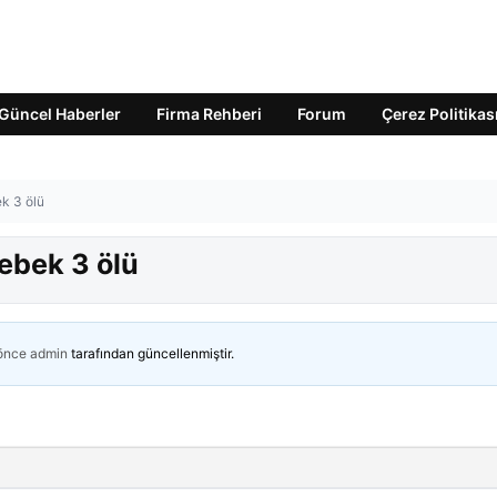
Güncel Haberler
Firma Rehberi
Forum
Çerez Politikas
ek 3 ölü
bebek 3 ölü
 önce
admin
tarafından güncellenmiştir.