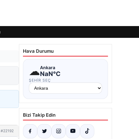
ı
Hava Durumu
☁
Ankara
NaN°C
ŞEHIR SEÇ
Bizi Takip Edin
#22192