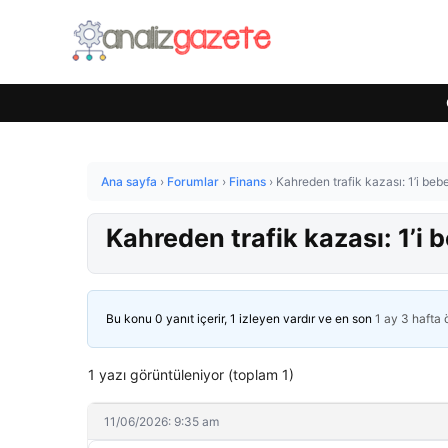
Ana sayfa
›
Forumlar
›
Finans
›
Kahreden trafik kazası: 1’i beb
Kahreden trafik kazası: 1’i 
Bu konu 0 yanıt içerir, 1 izleyen vardır ve en son
1 ay 3 hafta
1 yazı görüntüleniyor (toplam 1)
11/06/2026: 9:35 am