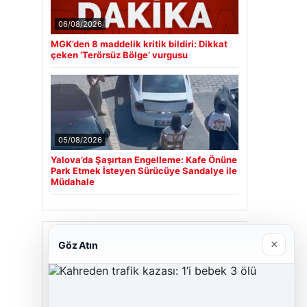
06/08/2026
MGK’den 8 maddelik kritik bildiri: Dikkat
çeken ‘Terörsüz Bölge’ vurgusu
05/08/2026
Yalova’da Şaşırtan Engelleme: Kafe Önüne
Park Etmek İsteyen Sürücüye Sandalye ile
Müdahale
Son Eklenen Firmalar
×
Göz Atın
Cengiz Sigorta
23/06/2026