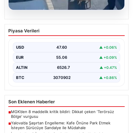
05.08.2026
Yalova’da Şaşırtan Engelleme: Kafe
Piyasa Verileri
Önüne Park Etmek İsteyen Sürücüye
Sandalye ile Müdahale
USD
47.60
▲ +0.06%
Yalova'da yaşanan sıra dışı bir olay, gündeme damgasını
vurdu. Adnan Menderes Mahallesi Ufuk Sokak'ta…
EUR
55.06
▲ +0.09%
ALTIN
6526.7
▲ +0.47%
BTC
3070902
▲ +0.86%
Son Eklenen Haberler
MGK’den 8 maddelik kritik bildiri: Dikkat çeken ‘Terörsüz
■
Bölge’ vurgusu
Yalova’da Şaşırtan Engelleme: Kafe Önüne Park Etmek
■
İsteyen Sürücüye Sandalye ile Müdahale