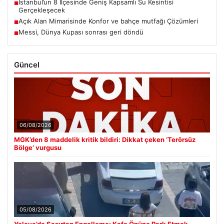
İstanbul’un 8 İlçesinde Geniş Kapsamlı Su Kesintisi
■
Gerçekleşecek
Açık Alan Mimarisinde Konfor ve bahçe mutfağı Çözümleri
■
Messi, Dünya Kupası sonrası geri döndü
■
Güncel
06/08/2026
MGK’den 8 maddelik kritik bildiri: Dikkat çeken ‘Terörsüz
Bölge’ vurgusu
05/08/2026