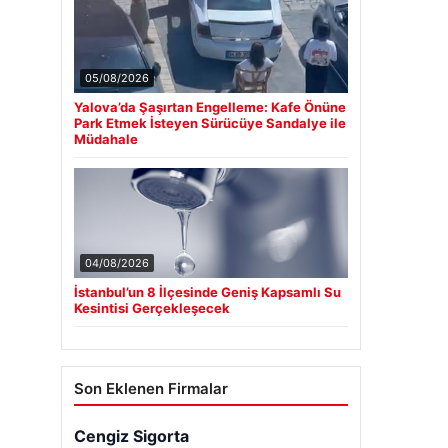
05/08/2026
Yalova’da Şaşırtan Engelleme: Kafe Önüne
Park Etmek İsteyen Sürücüye Sandalye ile
Müdahale
04/08/2026
İstanbul’un 8 İlçesinde Geniş Kapsamlı Su
Kesintisi Gerçekleşecek
Son Eklenen Firmalar
Cengiz Sigorta