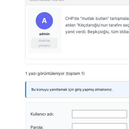
CHP’de “mutlak butlan” tartışmala
A
atılan “Kılıçdaroğlu’nun tarafını s
yanıt verdi. Beşikçioğlu, tüm iddia
admin
Anahtar
yönetici
1 yazı görüntüleniyor (toplam 1)
Bu konuyu yanıtlamak için giriş yapmış olmalısınız.
Kullanıcı adı:
Parola: