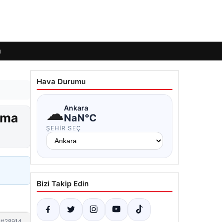
ı
Hava Durumu
☁
Ankara
lama
NaN°C
ŞEHIR SEÇ
Bizi Takip Edin
#28914