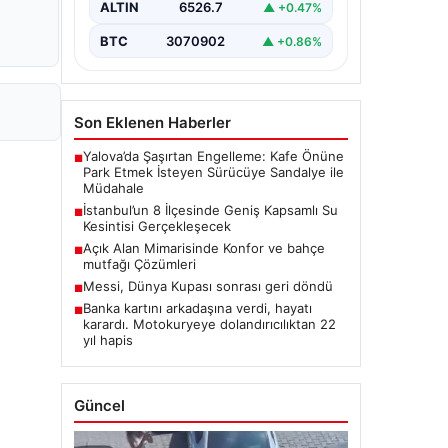
ALTIN
6526.7
▲ +0.47%
BTC
3070902
▲ +0.86%
Son Eklenen Haberler
Yalova’da Şaşırtan Engelleme: Kafe Önüne
■
Park Etmek İsteyen Sürücüye Sandalye ile
Müdahale
İstanbul’un 8 İlçesinde Geniş Kapsamlı Su
■
Kesintisi Gerçekleşecek
Açık Alan Mimarisinde Konfor ve bahçe
■
mutfağı Çözümleri
Messi, Dünya Kupası sonrası geri döndü
■
Banka kartını arkadaşına verdi, hayatı
■
karardı. Motokuryeye dolandırıcılıktan 22
yıl hapis
Güncel