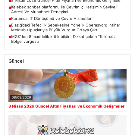
8 Nisan 2026 Güncel Altın Fiyatları ve Ekonomik Gelişmeler
■
Kelebek sohbet platformu İle Çevrim içi İletişimin Seviyeli
■
Adresi Ve Muhabbet Deneyimi
Kurumsal IT Dönüşümü ve Çevre Hizmetleri
■
Elazığ’daki Tefecilik Şebekesine Yönelik Operasyon: İntihar
■
Mektubu İpuçlarıyla Büyük Vurgun Ortaya Çıktı
MGK’den 8 maddelik kritik bildiri: Dikkat çeken ‘Terörsüz
■
Bölge’ vurgusu
Güncel
08/08/2026
8 Nisan 2026 Güncel Altın Fiyatları ve Ekonomik Gelişmeler