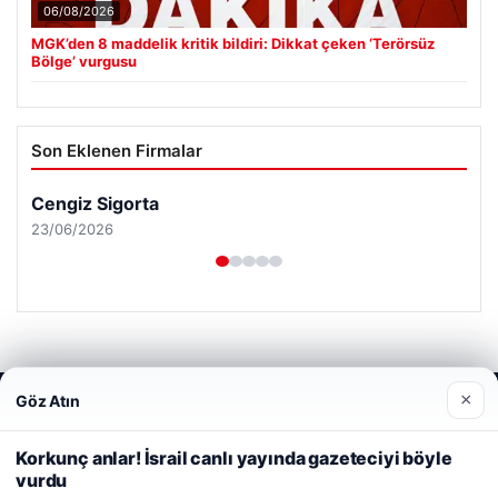
06/08/2026
MGK’den 8 maddelik kritik bildiri: Dikkat çeken ‘Terörsüz
Bölge’ vurgusu
Son Eklenen Firmalar
Cengiz Sigorta
23/06/2026
×
Göz Atın
Web sitemizi nasıl kullandığınızı daha iyi anlayabilmek,
© 2026 Analiz Gazete – Güncel Haberler
deneyiminizi kişiselleştirmek ve geliştirmek amacıyla çerezler
Tercüme Bürosu
|
Malta Dil Okulu
|
lemagrup.com.tr
kullanıyoruz.
Çerez Politikamız
Korkunç anlar! İsrail canlı yayında gazeteciyi böyle
riş
rt
rt
rt
 escort
 escort
 escort
cort
 İzle
 escort
 escort
 escort
s giriş
er escort
scort
cio
lkalı escort
stanbul escort
vurdu
Reddet
Kabul Et