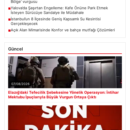
Bölge’ vurgusu
Yalova’da Şaşırtan Engelleme: Kafe Önüne Park Etmek
■
İsteyen Sürücüye Sandalye ile Müdahale
İstanbul’un 8 İlçesinde Geniş Kapsamlı Su Kesintisi
■
Gerçekleşecek
Açık Alan Mimarisinde Konfor ve bahçe mutfağı Çözümleri
■
Güncel
07/08/2026
Elazığ’daki Tefecilik Şebekesine Yönelik Operasyon: İntihar
Mektubu İpuçlarıyla Büyük Vurgun Ortaya Çıktı