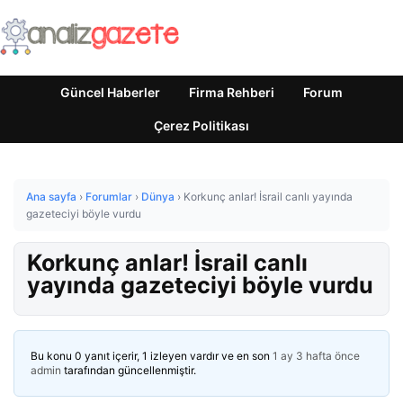
Güncel Haberler
Firma Rehberi
Forum
Çerez Politikası
Ana sayfa
›
Forumlar
›
Dünya
›
Korkunç anlar! İsrail canlı yayında
gazeteciyi böyle vurdu
Korkunç anlar! İsrail canlı
yayında gazeteciyi böyle vurdu
Bu konu 0 yanıt içerir, 1 izleyen vardır ve en son
1 ay 3 hafta önce
admin
tarafından güncellenmiştir.