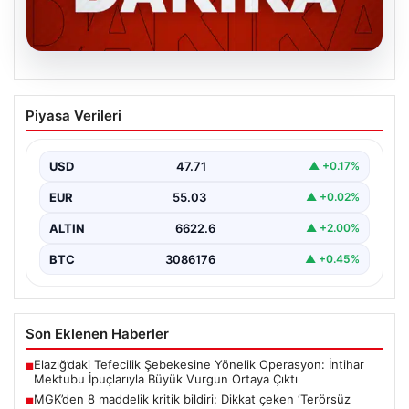
06.08.2026
MGK’den 8 maddelik kritik bildiri: Dikkat
Piyasa Verileri
çeken ‘Terörsüz Bölge’ vurgusu
USD
47.71
▲ +0.17%
EUR
55.03
▲ +0.02%
ALTIN
6622.6
▲ +2.00%
BTC
3086176
▲ +0.45%
Son Eklenen Haberler
Elazığ’daki Tefecilik Şebekesine Yönelik Operasyon: İntihar
■
Mektubu İpuçlarıyla Büyük Vurgun Ortaya Çıktı
MGK’den 8 maddelik kritik bildiri: Dikkat çeken ‘Terörsüz
■