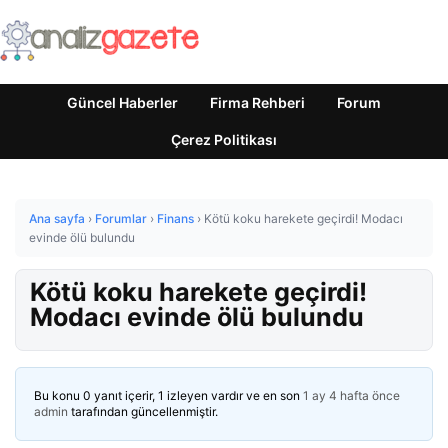
Güncel Haberler
Firma Rehberi
Forum
Çerez Politikası
Ana sayfa
›
Forumlar
›
Finans
›
Kötü koku harekete geçirdi! Modacı
evinde ölü bulundu
Kötü koku harekete geçirdi!
Modacı evinde ölü bulundu
Bu konu 0 yanıt içerir, 1 izleyen vardır ve en son
1 ay 4 hafta önce
admin
tarafından güncellenmiştir.