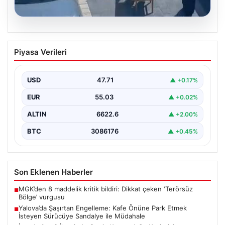
05.08.2026
Yalova’da Şaşırtan Engelleme: Kafe
Piyasa Verileri
Önüne Park Etmek İsteyen Sürücüye
Sandalye ile Müdahale
USD
47.71
▲ +0.17%
Yalova'da yaşanan sıra dışı bir olay, gündeme damgasını
vurdu. Adnan Menderes Mahallesi Ufuk Sokak'ta…
EUR
55.03
▲ +0.02%
ALTIN
6622.6
▲ +2.00%
BTC
3086176
▲ +0.45%
Son Eklenen Haberler
MGK’den 8 maddelik kritik bildiri: Dikkat çeken ‘Terörsüz
■
Bölge’ vurgusu
Yalova’da Şaşırtan Engelleme: Kafe Önüne Park Etmek
■
İsteyen Sürücüye Sandalye ile Müdahale