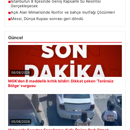
İstanbul’un 8 İlçesinde Geniş Kapsamlı Su Kesintisi
■
Gerçekleşecek
Açık Alan Mimarisinde Konfor ve bahçe mutfağı Çözümleri
■
Messi, Dünya Kupası sonrası geri döndü
■
Güncel
06/08/2026
MGK’den 8 maddelik kritik bildiri: Dikkat çeken ‘Terörsüz
Bölge’ vurgusu
05/08/2026