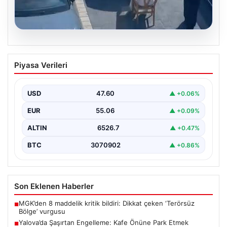
05.08.2026
Yalova’da Şaşırtan Engelleme: Kafe
Piyasa Verileri
Önüne Park Etmek İsteyen Sürücüye
Sandalye ile Müdahale
USD
47.60
▲ +0.06%
Yalova'da yaşanan sıra dışı bir olay, gündeme damgasını
vurdu. Adnan Menderes Mahallesi Ufuk Sokak'ta…
EUR
55.06
▲ +0.09%
ALTIN
6526.7
▲ +0.47%
BTC
3070902
▲ +0.86%
Son Eklenen Haberler
MGK’den 8 maddelik kritik bildiri: Dikkat çeken ‘Terörsüz
■
Bölge’ vurgusu
Yalova’da Şaşırtan Engelleme: Kafe Önüne Park Etmek
■