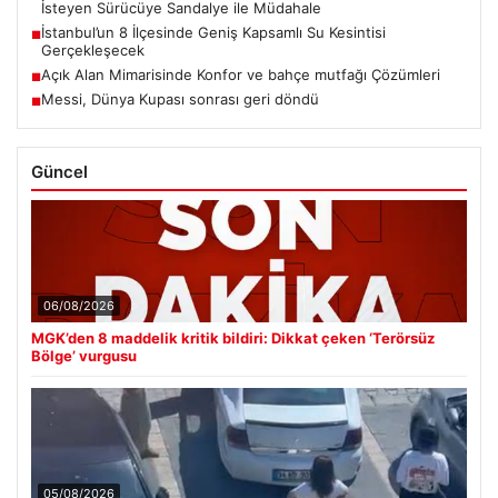
İsteyen Sürücüye Sandalye ile Müdahale
İstanbul’un 8 İlçesinde Geniş Kapsamlı Su Kesintisi
■
Gerçekleşecek
Açık Alan Mimarisinde Konfor ve bahçe mutfağı Çözümleri
■
Messi, Dünya Kupası sonrası geri döndü
■
Güncel
06/08/2026
MGK’den 8 maddelik kritik bildiri: Dikkat çeken ‘Terörsüz
Bölge’ vurgusu
05/08/2026