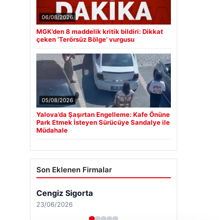
06/08/2026
MGK’den 8 maddelik kritik bildiri: Dikkat
çeken ‘Terörsüz Bölge’ vurgusu
05/08/2026
Yalova’da Şaşırtan Engelleme: Kafe Önüne
Park Etmek İsteyen Sürücüye Sandalye ile
Müdahale
Son Eklenen Firmalar
Cengiz Sigorta
23/06/2026