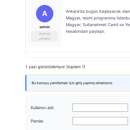
Ankara’da bugün başlayacak olan
A
Magyar, resmi programına İstanbul 
Magyar; Sultanahmet Camii ve Yedi
admin
hesabından paylaştı.
Anahtar
yönetici
1 yazı görüntüleniyor (toplam 1)
Bu konuyu yanıtlamak için giriş yapmış olmalısınız.
Kullanıcı adı:
Parola: