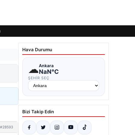
ı
Hava Durumu
☁
Ankara
NaN°C
ŞEHIR SEÇ
Bizi Takip Edin
#28593