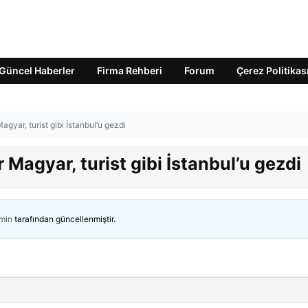
Güncel Haberler
Firma Rehberi
Forum
Çerez Politikas
yar, turist gibi İstanbul’u gezdi
Magyar, turist gibi İstanbul’u gezdi
min
tarafından güncellenmiştir.