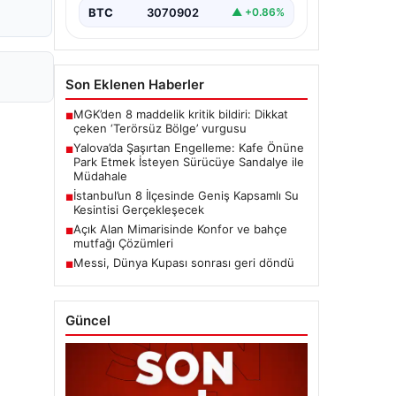
BTC
3070902
▲ +0.86%
Son Eklenen Haberler
MGK’den 8 maddelik kritik bildiri: Dikkat
■
çeken ‘Terörsüz Bölge’ vurgusu
Yalova’da Şaşırtan Engelleme: Kafe Önüne
■
Park Etmek İsteyen Sürücüye Sandalye ile
Müdahale
İstanbul’un 8 İlçesinde Geniş Kapsamlı Su
■
Kesintisi Gerçekleşecek
Açık Alan Mimarisinde Konfor ve bahçe
■
mutfağı Çözümleri
Messi, Dünya Kupası sonrası geri döndü
■
Güncel