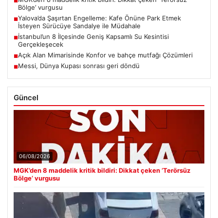
■
Bölge’ vurgusu
Yalova’da Şaşırtan Engelleme: Kafe Önüne Park Etmek
■
İsteyen Sürücüye Sandalye ile Müdahale
İstanbul’un 8 İlçesinde Geniş Kapsamlı Su Kesintisi
■
Gerçekleşecek
Açık Alan Mimarisinde Konfor ve bahçe mutfağı Çözümleri
■
Messi, Dünya Kupası sonrası geri döndü
■
Güncel
06/08/2026
MGK’den 8 maddelik kritik bildiri: Dikkat çeken ‘Terörsüz
Bölge’ vurgusu