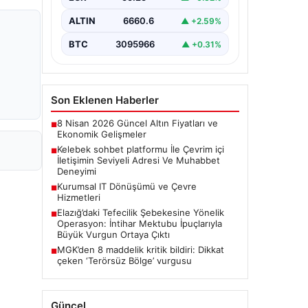
seviyeli bir şekilde irtibat kurması
ciddi bir değer taşımaktadır.
ALTIN
6660.6
▲ +2.59%
Günümüzde çeşitli…
BTC
3095966
▲ +0.31%
Son Eklenen Haberler
8 Nisan 2026 Güncel Altın Fiyatları ve
■
Ekonomik Gelişmeler
Kelebek sohbet platformu İle Çevrim içi
■
İletişimin Seviyeli Adresi Ve Muhabbet
Deneyimi
Kurumsal IT Dönüşümü ve Çevre
■
Hizmetleri
Elazığ’daki Tefecilik Şebekesine Yönelik
■
Operasyon: İntihar Mektubu İpuçlarıyla
Büyük Vurgun Ortaya Çıktı
MGK’den 8 maddelik kritik bildiri: Dikkat
■
çeken ‘Terörsüz Bölge’ vurgusu
Güncel