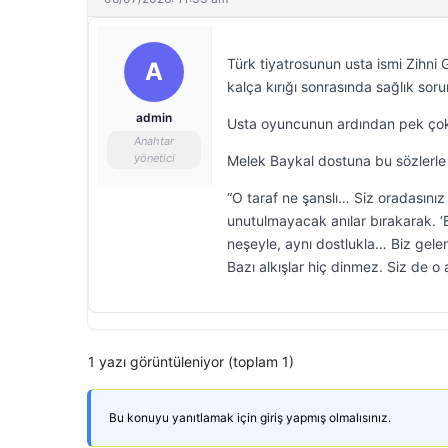
Türk tiyatrosunun usta ismi Zihni 
A
kalça kırığı sonrasında sağlık sor
admin
Usta oyuncunun ardından pek çok ü
Anahtar
yönetici
Melek Baykal dostuna bu sözlerle 
“O taraf ne şanslı… Siz oradasını
unutulmayacak anılar bırakarak. ‘
neşeyle, aynı dostlukla… Biz gele
Bazı alkışlar hiç dinmez. Siz de o
1 yazı görüntüleniyor (toplam 1)
Bu konuyu yanıtlamak için giriş yapmış olmalısınız.