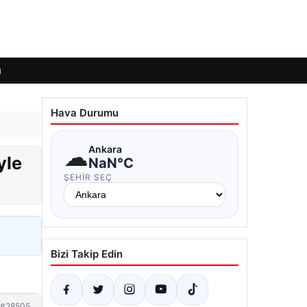
ı
Hava Durumu
☁
Ankara
yle
NaN°C
ŞEHIR SEÇ
Bizi Takip Edin
#28505