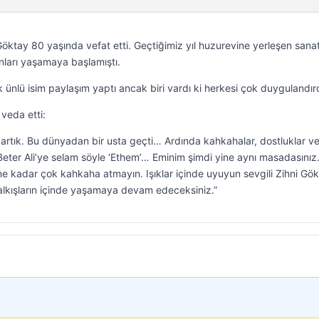
Göktay 80 yaşında vefat etti. Geçtiğimiz yıl huzurevine yerleşen sana
unları yaşamaya başlamıştı.
nlü isim paylaşım yaptı ancak biri vardı ki herkesi çok duygulandırd
veda etti:
z artık. Bu dünyadan bir usta geçti… Ardında kahkahalar, dostluklar v
Beter Ali’ye selam söyle ‘Ethem’… Eminim şimdi yine aynı masadasınız.
ne kadar çok kahkaha atmayın. Işıklar içinde uyuyun sevgili Zihni Gök
 alkışların içinde yaşamaya devam edeceksiniz.”