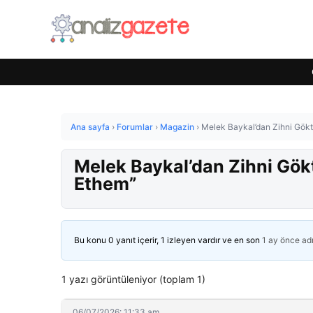
Ana sayfa
›
Forumlar
›
Magazin
›
Melek Baykal’dan Zihni Gökta
Melek Baykal’dan Zihni Gökt
Ethem”
Bu konu 0 yanıt içerir, 1 izleyen vardır ve en son
1 ay önce
ad
1 yazı görüntüleniyor (toplam 1)
06/07/2026: 11:33 am