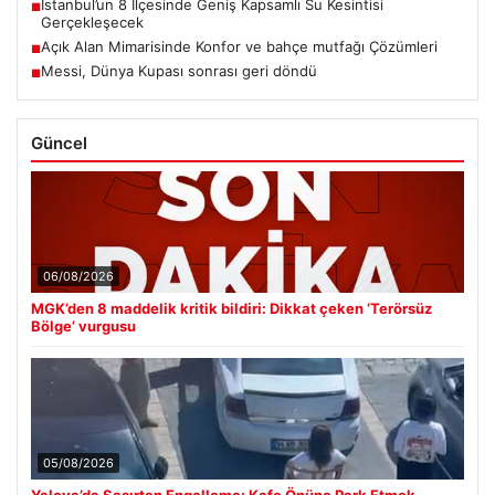
İstanbul’un 8 İlçesinde Geniş Kapsamlı Su Kesintisi
■
Gerçekleşecek
Açık Alan Mimarisinde Konfor ve bahçe mutfağı Çözümleri
■
Messi, Dünya Kupası sonrası geri döndü
■
Güncel
06/08/2026
MGK’den 8 maddelik kritik bildiri: Dikkat çeken ‘Terörsüz
Bölge’ vurgusu
05/08/2026