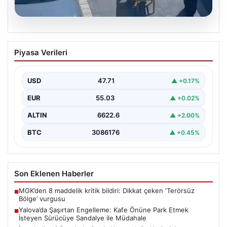
05.08.2026
Yalova’da Şaşırtan Engelleme: Kafe
Piyasa Verileri
Önüne Park Etmek İsteyen Sürücüye
Sandalye ile Müdahale
USD
47.71
▲ +0.17%
Yalova'da yaşanan sıra dışı bir olay, gündeme damgasını
vurdu. Adnan Menderes Mahallesi Ufuk Sokak'ta…
EUR
55.03
▲ +0.02%
ALTIN
6622.6
▲ +2.00%
BTC
3086176
▲ +0.45%
Son Eklenen Haberler
MGK’den 8 maddelik kritik bildiri: Dikkat çeken ‘Terörsüz
■
Bölge’ vurgusu
Yalova’da Şaşırtan Engelleme: Kafe Önüne Park Etmek
■
İsteyen Sürücüye Sandalye ile Müdahale