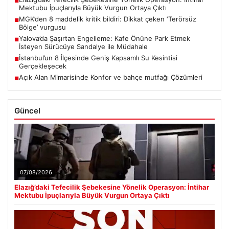
■
Mektubu İpuçlarıyla Büyük Vurgun Ortaya Çıktı
MGK’den 8 maddelik kritik bildiri: Dikkat çeken ‘Terörsüz
■
Bölge’ vurgusu
Yalova’da Şaşırtan Engelleme: Kafe Önüne Park Etmek
■
İsteyen Sürücüye Sandalye ile Müdahale
İstanbul’un 8 İlçesinde Geniş Kapsamlı Su Kesintisi
■
Gerçekleşecek
Açık Alan Mimarisinde Konfor ve bahçe mutfağı Çözümleri
■
Güncel
07/08/2026
Elazığ’daki Tefecilik Şebekesine Yönelik Operasyon: İntihar
Mektubu İpuçlarıyla Büyük Vurgun Ortaya Çıktı