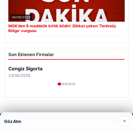
06/08/2026
MGK’den 8 maddelik kritik bildiri: Dikkat çeken ‘Terörsüz
Bölge’ vurgusu
Son Eklenen Firmalar
Cengiz Sigorta
23/06/2026
×
Göz Atın
Web sitemizi nasıl kullandığınızı daha iyi anlayabilmek,
© 2026 Analiz Gazete – Güncel Haberler
deneyiminizi kişiselleştirmek ve geliştirmek amacıyla çerezler