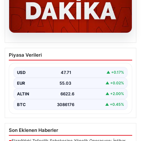
06.08.2026
MGK’den 8 maddelik kritik bildiri: Dikkat
Piyasa Verileri
çeken ‘Terörsüz Bölge’ vurgusu
USD
47.71
▲ +0.17%
EUR
55.03
▲ +0.02%
ALTIN
6622.6
▲ +2.00%
BTC
3086176
▲ +0.45%
Son Eklenen Haberler
Elazığ’daki Tefecilik Şebekesine Yönelik Operasyon: İntihar