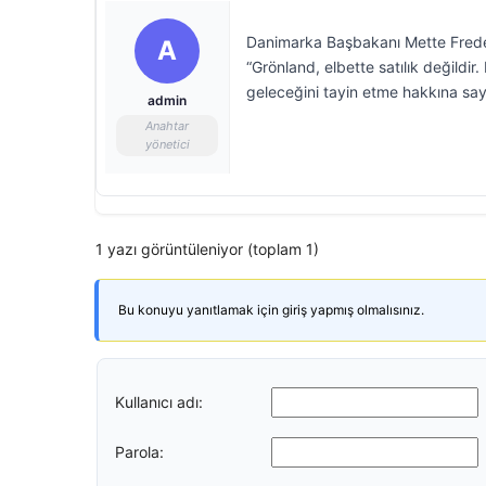
Danimarka Başbakanı Mette Frederi
A
“Grönland, elbette satılık değildir
geleceğini tayin etme hakkına sa
admin
Anahtar
yönetici
1 yazı görüntüleniyor (toplam 1)
Bu konuyu yanıtlamak için giriş yapmış olmalısınız.
Kullanıcı adı:
Parola: