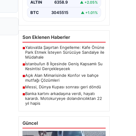
ALTIN
6358.9
▲ +2.05%
BTC
3045515
▲ +1.01%
Son Eklenen Haberler
Yalova’da Şaşırtan Engelleme: Kafe Önüne
■
Park Etmek İsteyen Sürücüye Sandalye ile
Müdahale
İstanbul’un 8 İlçesinde Geniş Kapsamlı Su
■
Kesintisi Gerçekleşecek
Açık Alan Mimarisinde Konfor ve bahçe
■
mutfağı Çözümleri
Messi, Dünya Kupası sonrası geri döndü
■
Banka kartını arkadaşına verdi, hayatı
■
karardı. Motokuryeye dolandırıcılıktan 22
yıl hapis
Güncel