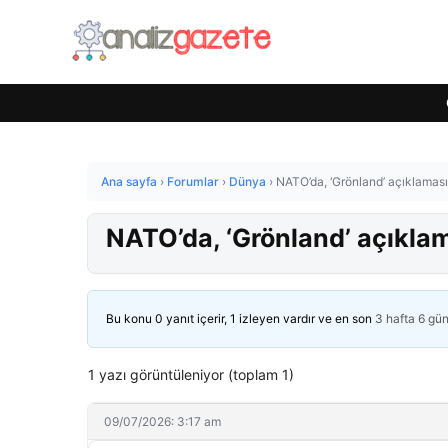
Ana sayfa
›
Forumlar
›
Dünya
›
NATO’da, ‘Grönland’ açıklaması: 
NATO’da, ‘Grönland’ açıklama
Bu konu 0 yanıt içerir, 1 izleyen vardır ve en son
3 hafta 6 gü
1 yazı görüntüleniyor (toplam 1)
09/07/2026: 3:17 am