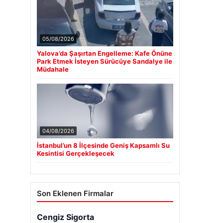
05/08/2026
Yalova’da Şaşırtan Engelleme: Kafe Önüne
Park Etmek İsteyen Sürücüye Sandalye ile
Müdahale
04/08/2026
İstanbul’un 8 İlçesinde Geniş Kapsamlı Su
Kesintisi Gerçekleşecek
Son Eklenen Firmalar
Cengiz Sigorta