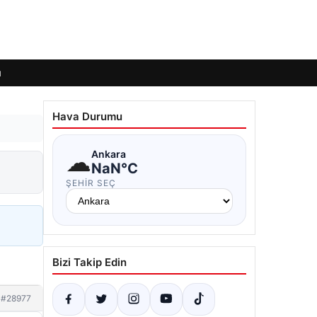
ı
Hava Durumu
☁
Ankara
NaN°C
ŞEHIR SEÇ
Bizi Takip Edin
#28977