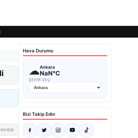
ı
Hava Durumu
☁
Ankara
i
NaN°C
ŞEHIR SEÇ
Bizi Takip Edin
#21626