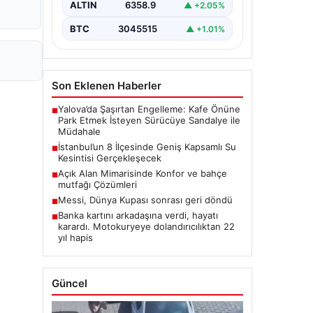
ALTIN
6358.9
▲ +2.05%
BTC
3045515
▲ +1.01%
Son Eklenen Haberler
Yalova’da Şaşırtan Engelleme: Kafe Önüne
■
Park Etmek İsteyen Sürücüye Sandalye ile
Müdahale
İstanbul’un 8 İlçesinde Geniş Kapsamlı Su
■
Kesintisi Gerçekleşecek
Açık Alan Mimarisinde Konfor ve bahçe
■
mutfağı Çözümleri
Messi, Dünya Kupası sonrası geri döndü
■
Banka kartını arkadaşına verdi, hayatı
■
karardı. Motokuryeye dolandırıcılıktan 22
yıl hapis
Güncel