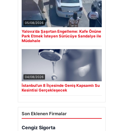
05/08/2026
Yalova’da Şaşırtan Engelleme: Kafe Önüne
Park Etmek İsteyen Sürücüye Sandalye ile
Müdahale
04/08/2026
İstanbul’un 8 İlçesinde Geniş Kapsamlı Su
Kesintisi Gerçekleşecek
Son Eklenen Firmalar
Cengiz Sigorta