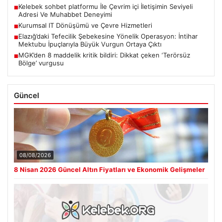
Kelebek sohbet platformu İle Çevrim içi İletişimin Seviyeli
■
Adresi Ve Muhabbet Deneyimi
Kurumsal IT Dönüşümü ve Çevre Hizmetleri
■
Elazığ’daki Tefecilik Şebekesine Yönelik Operasyon: İntihar
■
Mektubu İpuçlarıyla Büyük Vurgun Ortaya Çıktı
MGK’den 8 maddelik kritik bildiri: Dikkat çeken ‘Terörsüz
■
Bölge’ vurgusu
Güncel
08/08/2026
8 Nisan 2026 Güncel Altın Fiyatları ve Ekonomik Gelişmeler