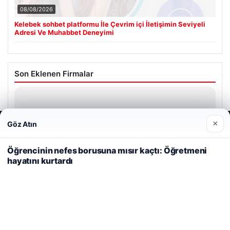
08/08/2026
Kelebek sohbet platformu İle Çevrim içi İletişimin Seviyeli
Adresi Ve Muhabbet Deneyimi
Son Eklenen Firmalar
×
Göz Atın
Web sitemizi nasıl kullandığınızı daha iyi anlayabilmek,
deneyiminizi kişiselleştirmek ve geliştirmek amacıyla çerezler
kullanıyoruz.
Çerez Politikamız
Öğrencinin nefes borusuna mısır kaçtı: Öğretmeni
hayatını kurtardı
Reddet
Kabul Et