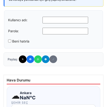
Kullanıcı adı:
Parola:
Beni hatırla
Paylaş:
Hava Durumu
☁
Ankara
NaN°C
ŞEHIR SEÇ