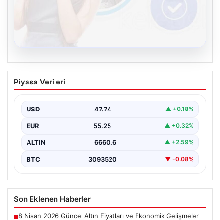
08.08.2026
Kelebek sohbet platformu İle Çevrim içi
Piyasa Verileri
İletişimin Seviyeli Adresi Ve Muhabbet
Deneyimi
USD
47.74
▲ +0.18%
İnternet ortamında insanların seviyeli bir şekilde irtibat
kurması ciddi bir değer taşımaktadır. Günümüzde
EUR
55.25
▲ +0.32%
çeşitli…
ALTIN
6660.6
▲ +2.59%
BTC
3093520
▼ -0.08%
Son Eklenen Haberler
8 Nisan 2026 Güncel Altın Fiyatları ve Ekonomik Gelişmeler
■