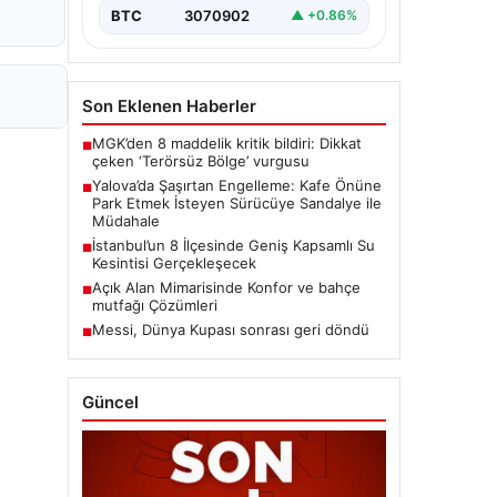
BTC
3070902
▲ +0.86%
Son Eklenen Haberler
MGK’den 8 maddelik kritik bildiri: Dikkat
■
çeken ‘Terörsüz Bölge’ vurgusu
Yalova’da Şaşırtan Engelleme: Kafe Önüne
■
Park Etmek İsteyen Sürücüye Sandalye ile
Müdahale
İstanbul’un 8 İlçesinde Geniş Kapsamlı Su
■
Kesintisi Gerçekleşecek
Açık Alan Mimarisinde Konfor ve bahçe
■
mutfağı Çözümleri
Messi, Dünya Kupası sonrası geri döndü
■
Güncel