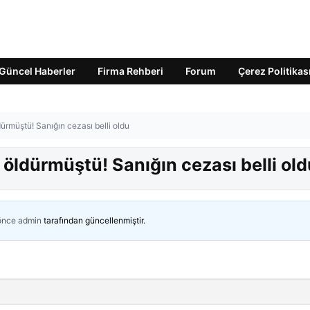
Güncel Haberler
Firma Rehberi
Forum
Çerez Politikas
ürmüştü! Sanığın cezası belli oldu
öldürmüştü! Sanığın cezası belli old
 önce
admin
tarafından güncellenmiştir.