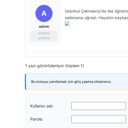
İstanbul Çekmeköy’de lise öğretme
A
saldırısına uğradı. Hayatını kaybede
admin
Anahtar
yönetici
1 yazı görüntüleniyor (toplam 1)
Bu konuyu yanıtlamak için giriş yapmış olmalısınız.
Kullanıcı adı:
Parola: