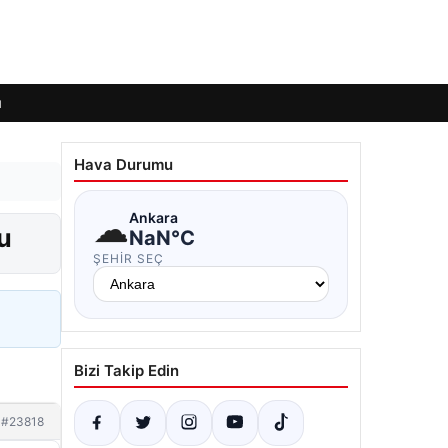
ı
Hava Durumu
☁
Ankara
u
NaN°C
ŞEHIR SEÇ
Bizi Takip Edin
#23818