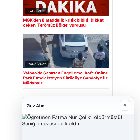
06/08/2026
MGK’den 8 maddelik kritik bildiri: Dikkat
çeken ‘Terörsüz Bölge’ vurgusu
05/08/2026
Yalova’da Şaşırtan Engelleme: Kafe Önüne
Park Etmek İsteyen Sürücüye Sandalye ile
Müdahale
×
Göz Atın
Son Eklenen Firmalar
Cengiz Sigorta
23/06/2026