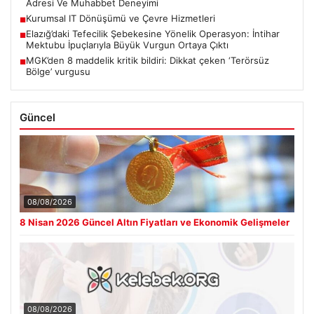
Adresi Ve Muhabbet Deneyimi
Kurumsal IT Dönüşümü ve Çevre Hizmetleri
■
Elazığ’daki Tefecilik Şebekesine Yönelik Operasyon: İntihar
■
Mektubu İpuçlarıyla Büyük Vurgun Ortaya Çıktı
MGK’den 8 maddelik kritik bildiri: Dikkat çeken ‘Terörsüz
■
Bölge’ vurgusu
Güncel
08/08/2026
8 Nisan 2026 Güncel Altın Fiyatları ve Ekonomik Gelişmeler
08/08/2026