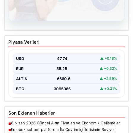
08.08.2026
Kelebek sohbet platformu İle Çevrim içi
Piyasa Verileri
İletişimin Seviyeli Adresi Ve Muhabbet
Deneyimi
USD
47.74
▲ +0.18%
İnternet ortamında insanların seviyeli bir şekilde irtibat
kurması ciddi bir değer taşımaktadır. Günümüzde
EUR
55.25
▲ +0.32%
çeşitli…
ALTIN
6660.6
▲ +2.59%
BTC
3095966
▲ +0.31%
Son Eklenen Haberler
8 Nisan 2026 Güncel Altın Fiyatları ve Ekonomik Gelişmeler
■
Kelebek sohbet platformu İle Çevrim içi İletişimin Seviyeli
■