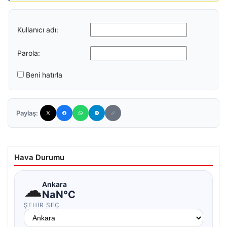
Kullanıcı adı:
Parola:
Beni hatırla
Paylaş:
Hava Durumu
☁
Ankara
NaN°C
ŞEHIR SEÇ