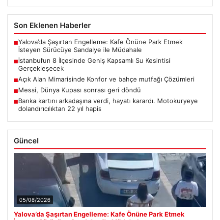
Son Eklenen Haberler
Yalova’da Şaşırtan Engelleme: Kafe Önüne Park Etmek
■
İsteyen Sürücüye Sandalye ile Müdahale
İstanbul’un 8 İlçesinde Geniş Kapsamlı Su Kesintisi
■
Gerçekleşecek
Açık Alan Mimarisinde Konfor ve bahçe mutfağı Çözümleri
■
Messi, Dünya Kupası sonrası geri döndü
■
Banka kartını arkadaşına verdi, hayatı karardı. Motokuryeye
■
dolandırıcılıktan 22 yıl hapis
Güncel
05/08/2026
Yalova’da Şaşırtan Engelleme: Kafe Önüne Park Etmek