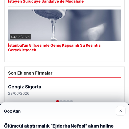
İsteyen Sürücüye Sandalye ile Müdahale
04/08/2026
İstanbul’un 8 İlçesinde Geniş Kapsamlı Su Kesintisi
Gerçekleşecek
Son Eklenen Firmalar
Cengiz Sigorta
23/06/2026
×
Göz Atın
Web sitemizi nasıl kullandığınızı daha iyi anlayabilmek,
deneyiminizi kişiselleştirmek ve geliştirmek amacıyla çerezler
kullanıyoruz.
Çerez Politikamız
Ölümcül atıştırmalık “Ejderha Nefesi” akım haline