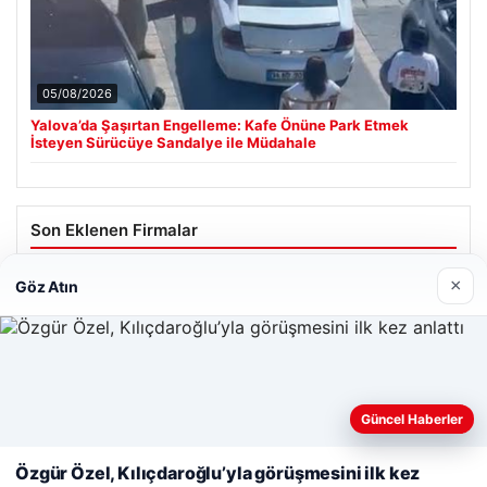
05/08/2026
Yalova’da Şaşırtan Engelleme: Kafe Önüne Park Etmek
İsteyen Sürücüye Sandalye ile Müdahale
Son Eklenen Firmalar
Cengiz Sigorta
×
Göz Atın
23/06/2026
Web sitemizi nasıl kullandığınızı daha iyi anlayabilmek,
Güncel Haberler
deneyiminizi kişiselleştirmek ve geliştirmek amacıyla çerezler
kullanıyoruz.
Çerez Politikamız
Özgür Özel, Kılıçdaroğlu’yla görüşmesini ilk kez
© 2026 Analiz Gazete – Güncel Haberler