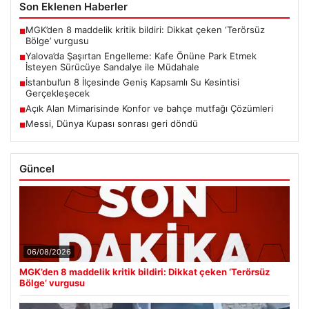
Son Eklenen Haberler
MGK’den 8 maddelik kritik bildiri: Dikkat çeken ‘Terörsüz
■
Bölge’ vurgusu
Yalova’da Şaşırtan Engelleme: Kafe Önüne Park Etmek
■
İsteyen Sürücüye Sandalye ile Müdahale
İstanbul’un 8 İlçesinde Geniş Kapsamlı Su Kesintisi
■
Gerçekleşecek
Açık Alan Mimarisinde Konfor ve bahçe mutfağı Çözümleri
■
Messi, Dünya Kupası sonrası geri döndü
■
Güncel
06/08/2026
MGK’den 8 maddelik kritik bildiri: Dikkat çeken ‘Terörsüz
Bölge’ vurgusu