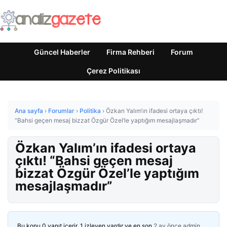
Güncel Haberler
Firma Rehberi
Forum
Çerez Politikası
Ana sayfa
›
Forumlar
›
Politika
›
Özkan Yalım’ın ifadesi ortaya çıktı!
“Bahsi geçen mesaj bizzat Özgür Özel’le yaptığım mesajlaşmadır”
Özkan Yalım’ın ifadesi ortaya
çıktı! “Bahsi geçen mesaj
bizzat Özgür Özel’le yaptığım
mesajlaşmadır”
Bu konu 0 yanıt içerir, 1 izleyen vardır ve en son
2 ay önce
admin