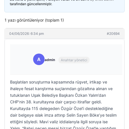
tarafından güncellenmiştir.
1 yazı görüntüleniyor (toplam 1)
04/06/2026: 6:34 pm
#20694
A
admin
Anahtar yönetici
Başlatılan soruşturma kapsamında rüşvet, irtikap ve
ihaleye fesat karıştırma suçlarından gözaltına alınan ve
tutuklanan Uşak Belediye Başkanı Özkan Yalım’dan
CHP’nin 38. kurultayına dair çarpıcı itiraflar geldi.
Kurultayda 115 delegeden Özgür Özel’i desteklediğine
dair belgeye ıslak imza attırıp Selin Sayen Böke’ye teslim
ettiğini söyledi. Mavi valiz iddialarıyla ilgili soruya ise
Yalım, “Bahsi geçen mesaj bizzat Özgür Özel’le yaptığım