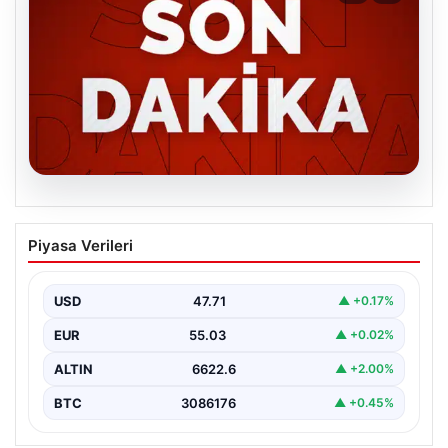
06.08.2026
MGK’den 8 maddelik kritik bildiri: Dikkat
Piyasa Verileri
çeken ‘Terörsüz Bölge’ vurgusu
USD
47.71
▲ +0.17%
EUR
55.03
▲ +0.02%
ALTIN
6622.6
▲ +2.00%
BTC
3086176
▲ +0.45%