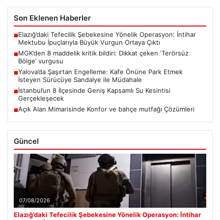
Son Eklenen Haberler
Elazığ’daki Tefecilik Şebekesine Yönelik Operasyon: İntihar
■
Mektubu İpuçlarıyla Büyük Vurgun Ortaya Çıktı
MGK’den 8 maddelik kritik bildiri: Dikkat çeken ‘Terörsüz
■
Bölge’ vurgusu
Yalova’da Şaşırtan Engelleme: Kafe Önüne Park Etmek
■
İsteyen Sürücüye Sandalye ile Müdahale
İstanbul’un 8 İlçesinde Geniş Kapsamlı Su Kesintisi
■
Gerçekleşecek
Açık Alan Mimarisinde Konfor ve bahçe mutfağı Çözümleri
■
Güncel
07/08/2026
Elazığ’daki Tefecilik Şebekesine Yönelik Operasyon: İntihar