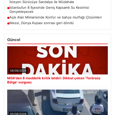
İsteyen Sürücüye Sandalye ile Müdahale
İstanbul’un 8 İlçesinde Geniş Kapsamlı Su Kesintisi
■
Gerçekleşecek
Açık Alan Mimarisinde Konfor ve bahçe mutfağı Çözümleri
■
Messi, Dünya Kupası sonrası geri döndü
■
Güncel
06/08/2026
MGK’den 8 maddelik kritik bildiri: Dikkat çeken ‘Terörsüz
Bölge’ vurgusu
05/08/2026