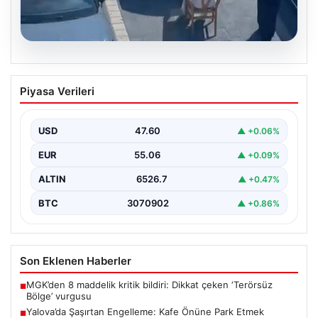
05.08.2026
Yalova’da Şaşırtan Engelleme: Kafe
Piyasa Verileri
Önüne Park Etmek İsteyen Sürücüye
Sandalye ile Müdahale
USD
47.60
▲ +0.06%
Yalova'da yaşanan sıra dışı bir olay, gündeme damgasını
vurdu. Adnan Menderes Mahallesi Ufuk Sokak'ta…
EUR
55.06
▲ +0.09%
ALTIN
6526.7
▲ +0.47%
BTC
3070902
▲ +0.86%
Son Eklenen Haberler
MGK’den 8 maddelik kritik bildiri: Dikkat çeken ‘Terörsüz
■
Bölge’ vurgusu
Yalova’da Şaşırtan Engelleme: Kafe Önüne Park Etmek
■