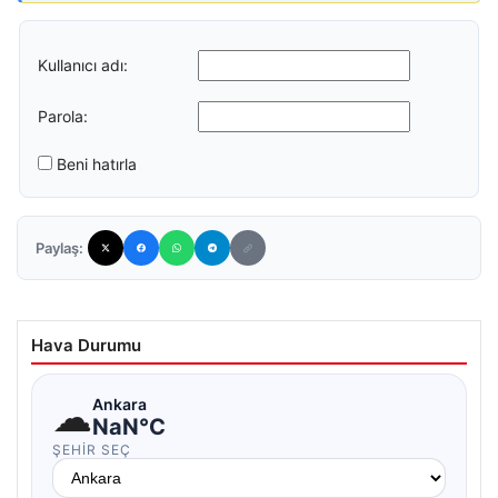
Kullanıcı adı:
Parola:
Beni hatırla
Paylaş:
Hava Durumu
☁
Ankara
NaN°C
ŞEHIR SEÇ