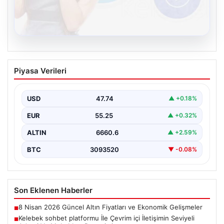
08.08.2026
Kelebek sohbet platformu İle Çevrim içi
Piyasa Verileri
İletişimin Seviyeli Adresi Ve Muhabbet
Deneyimi
USD
47.74
▲ +0.18%
İnternet ortamında insanların seviyeli bir şekilde irtibat
kurması ciddi bir değer taşımaktadır. Günümüzde
EUR
55.25
▲ +0.32%
çeşitli…
ALTIN
6660.6
▲ +2.59%
BTC
3093520
▼ -0.08%
Son Eklenen Haberler
8 Nisan 2026 Güncel Altın Fiyatları ve Ekonomik Gelişmeler
■
Kelebek sohbet platformu İle Çevrim içi İletişimin Seviyeli
■