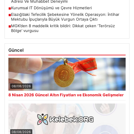
Adresi Ve Muhabbet Deneyimi
Kurumsal IT Dönüşümü ve Çevre Hizmetleri
■
Elazığ’daki Tefecilik Şebekesine Yönelik Operasyon: İntihar
■
Mektubu İpuçlarıyla Büyük Vurgun Ortaya Çıktı
MGK’den 8 maddelik kritik bildiri: Dikkat çeken ‘Terörsüz
■
Bölge’ vurgusu
Güncel
08/08/2026
8 Nisan 2026 Güncel Altın Fiyatları ve Ekonomik Gelişmeler
08/08/2026