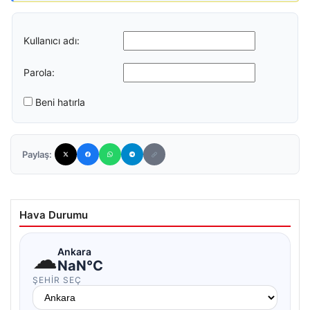
Kullanıcı adı:
Parola:
Beni hatırla
Paylaş:
Hava Durumu
☁
Ankara
NaN°C
ŞEHIR SEÇ