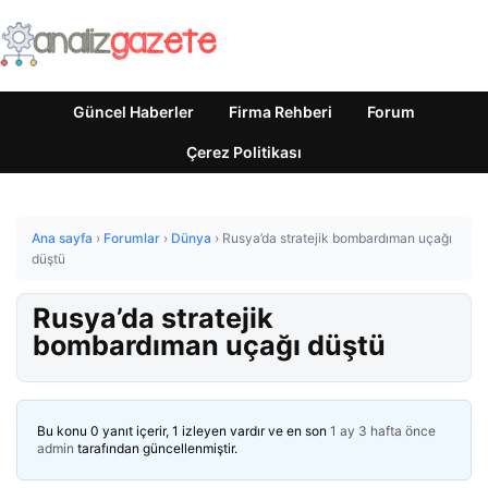
Güncel Haberler
Firma Rehberi
Forum
Çerez Politikası
Ana sayfa
›
Forumlar
›
Dünya
›
Rusya’da stratejik bombardıman uçağı
düştü
Rusya’da stratejik
bombardıman uçağı düştü
Bu konu 0 yanıt içerir, 1 izleyen vardır ve en son
1 ay 3 hafta önce
admin
tarafından güncellenmiştir.