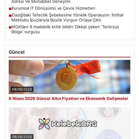
Adresi Ve Muhabbet Deneyimi
Kurumsal IT Dönüşümü ve Çevre Hizmetleri
■
Elazığ’daki Tefecilik Şebekesine Yönelik Operasyon: İntihar
■
Mektubu İpuçlarıyla Büyük Vurgun Ortaya Çıktı
MGK’den 8 maddelik kritik bildiri: Dikkat çeken ‘Terörsüz
■
Bölge’ vurgusu
Güncel
08/08/2026
8 Nisan 2026 Güncel Altın Fiyatları ve Ekonomik Gelişmeler
08/08/2026