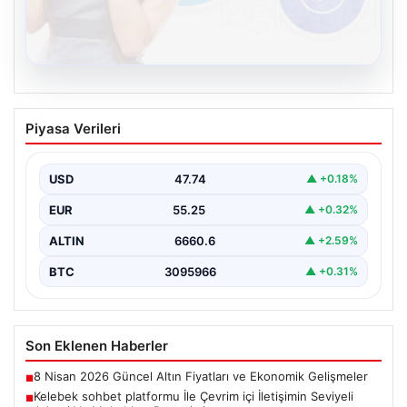
08.08.2026
Kelebek sohbet platformu İle Çevrim içi
Piyasa Verileri
İletişimin Seviyeli Adresi Ve Muhabbet
Deneyimi
USD
47.74
▲ +0.18%
İnternet ortamında insanların seviyeli bir şekilde irtibat
kurması ciddi bir değer taşımaktadır. Günümüzde
EUR
55.25
▲ +0.32%
çeşitli…
ALTIN
6660.6
▲ +2.59%
BTC
3095966
▲ +0.31%
Son Eklenen Haberler
8 Nisan 2026 Güncel Altın Fiyatları ve Ekonomik Gelişmeler
■
Kelebek sohbet platformu İle Çevrim içi İletişimin Seviyeli
■