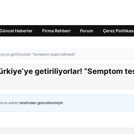
Güncel Haberler
Firma Rehberi
Forum
Çerez Politikas
ye’ye getiriliyorlar! “Semptom tespit edilmedi”
ürkiye’ye getiriliyorlar! “Semptom te
 önce
admin
tarafından güncellenmiştir.