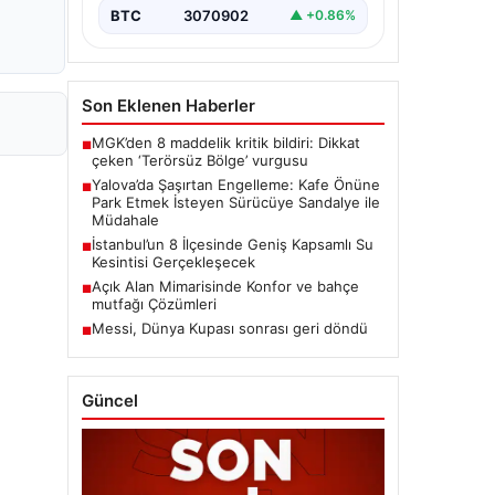
BTC
3070902
▲ +0.86%
Son Eklenen Haberler
MGK’den 8 maddelik kritik bildiri: Dikkat
■
çeken ‘Terörsüz Bölge’ vurgusu
Yalova’da Şaşırtan Engelleme: Kafe Önüne
■
Park Etmek İsteyen Sürücüye Sandalye ile
Müdahale
İstanbul’un 8 İlçesinde Geniş Kapsamlı Su
■
Kesintisi Gerçekleşecek
Açık Alan Mimarisinde Konfor ve bahçe
■
mutfağı Çözümleri
Messi, Dünya Kupası sonrası geri döndü
■
Güncel