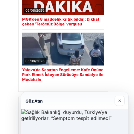
06/08/2026
MGK’den 8 maddelik kritik bildiri: Dikkat
çeken ‘Terörsüz Bölge’ vurgusu
05/08/2026
Yalova’da Şaşırtan Engelleme: Kafe Önüne
Park Etmek İsteyen Sürücüye Sandalye ile
Müdahale
×
Göz Atın
Son Eklenen Firmalar
Cengiz Sigorta
23/06/2026