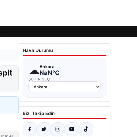
ı
Hava Durumu
☁
Ankara
spit
NaN°C
ŞEHIR SEÇ
Bizi Takip Edin
#15146