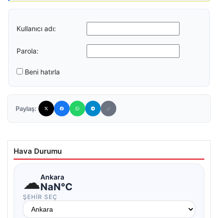
Kullanıcı adı:
Parola:
Beni hatırla
Paylaş:
Hava Durumu
☁
Ankara
NaN°C
ŞEHIR SEÇ