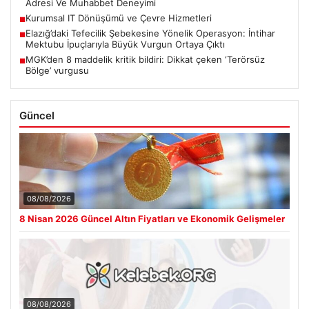
Adresi Ve Muhabbet Deneyimi
Kurumsal IT Dönüşümü ve Çevre Hizmetleri
■
Elazığ’daki Tefecilik Şebekesine Yönelik Operasyon: İntihar
■
Mektubu İpuçlarıyla Büyük Vurgun Ortaya Çıktı
MGK’den 8 maddelik kritik bildiri: Dikkat çeken ‘Terörsüz
■
Bölge’ vurgusu
Güncel
08/08/2026
8 Nisan 2026 Güncel Altın Fiyatları ve Ekonomik Gelişmeler
08/08/2026