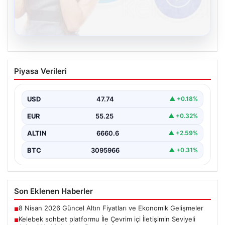
08.08.2026
Kelebek sohbet platformu İle Çevrim içi
Piyasa Verileri
İletişimin Seviyeli Adresi Ve Muhabbet
Deneyimi
USD
47.74
▲ +0.18%
İnternet ortamında insanların seviyeli bir şekilde irtibat
kurması ciddi bir değer taşımaktadır. Günümüzde
EUR
55.25
▲ +0.32%
çeşitli…
ALTIN
6660.6
▲ +2.59%
BTC
3095966
▲ +0.31%
Son Eklenen Haberler
8 Nisan 2026 Güncel Altın Fiyatları ve Ekonomik Gelişmeler
■
Kelebek sohbet platformu İle Çevrim içi İletişimin Seviyeli
■