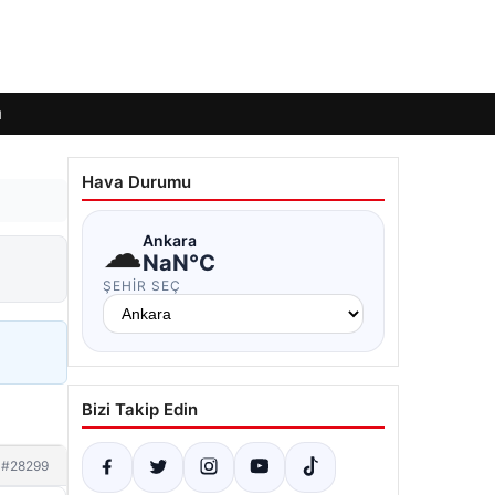
ı
Hava Durumu
☁
Ankara
NaN°C
ŞEHIR SEÇ
Bizi Takip Edin
#28299