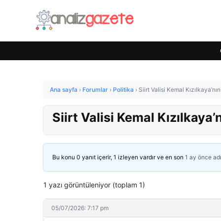
Ana sayfa
›
Forumlar
›
Politika
›
Siirt Valisi Kemal Kızılkaya’nı
Siirt Valisi Kemal Kızılkaya’
Bu konu 0 yanıt içerir, 1 izleyen vardır ve en son
1 ay önce
ad
1 yazı görüntüleniyor (toplam 1)
05/07/2026: 7:17 pm