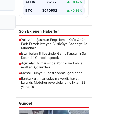
ALTIN
6526.7
▲ +0.47%
BTC
3070902
▲ +0.86%
Son Eklenen Haberler
Yalova’da Şaşırtan Engelleme: Kafe Önüne
■
Park Etmek İsteyen Sürücüye Sandalye ile
Müdahale
İstanbul’un 8 İlçesinde Geniş Kapsamlı Su
■
Kesintisi Gerçekleşecek
Açık Alan Mimarisinde Konfor ve bahçe
■
mutfağı Çözümleri
Messi, Dünya Kupası sonrası geri döndü
■
Banka kartını arkadaşına verdi, hayatı
■
karardı. Motokuryeye dolandırıcılıktan 22
yıl hapis
Güncel