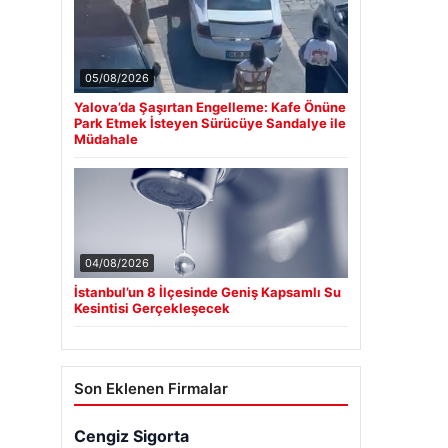
05/08/2026
Yalova’da Şaşırtan Engelleme: Kafe Önüne
Park Etmek İsteyen Sürücüye Sandalye ile
Müdahale
04/08/2026
İstanbul’un 8 İlçesinde Geniş Kapsamlı Su
Kesintisi Gerçekleşecek
Son Eklenen Firmalar
Cengiz Sigorta