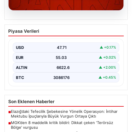
06.08.2026
MGK’den 8 maddelik kritik bildiri: Dikkat
Piyasa Verileri
çeken ‘Terörsüz Bölge’ vurgusu
USD
47.71
▲ +0.17%
EUR
55.03
▲ +0.02%
ALTIN
6622.6
▲ +2.00%
BTC
3086176
▲ +0.45%
Son Eklenen Haberler
Elazığ’daki Tefecilik Şebekesine Yönelik Operasyon: İntihar
■
Mektubu İpuçlarıyla Büyük Vurgun Ortaya Çıktı
MGK’den 8 maddelik kritik bildiri: Dikkat çeken ‘Terörsüz
■
Bölge’ vurgusu