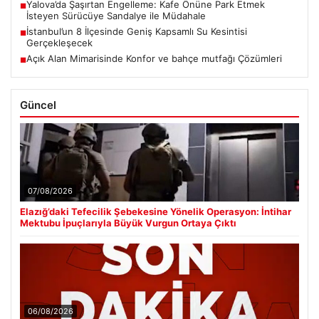
Yalova’da Şaşırtan Engelleme: Kafe Önüne Park Etmek
■
İsteyen Sürücüye Sandalye ile Müdahale
İstanbul’un 8 İlçesinde Geniş Kapsamlı Su Kesintisi
■
Gerçekleşecek
Açık Alan Mimarisinde Konfor ve bahçe mutfağı Çözümleri
■
Güncel
07/08/2026
Elazığ’daki Tefecilik Şebekesine Yönelik Operasyon: İntihar
Mektubu İpuçlarıyla Büyük Vurgun Ortaya Çıktı
06/08/2026