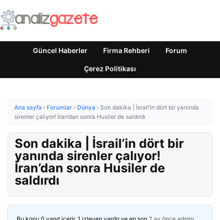
Güncel Haberler
Firma Rehberi
Forum
Çerez Politikası
Ana sayfa
›
Forumlar
›
Dünya
›
Son dakika | İsrail’in dört bir yanında
sirenler çalıyor! İran’dan sonra Husiler de saldırdı
Son dakika | İsrail’in dört bir
yanında sirenler çalıyor!
İran’dan sonra Husiler de
saldırdı
Bu konu 0 yanıt içerir, 1 izleyen vardır ve en son
2 ay önce
admin