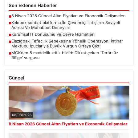
Son Eklenen Haberler
8 Nisan 2026 Güncel Altın Fiyatları ve Ekonomik Gelişmeler
■
Kelebek sohbet platformu İle Çevrim içi İletişimin Seviyeli
■
Adresi Ve Muhabbet Deneyimi
Kurumsal IT Dönüşümü ve Çevre Hizmetleri
■
Elazığ’daki Tefecilik Şebekesine Yönelik Operasyon: İntihar
■
Mektubu İpuçlarıyla Büyük Vurgun Ortaya Çıktı
MGK’den 8 maddelik kritik bildiri: Dikkat çeken ‘Terörsüz
■
Bölge’ vurgusu
Güncel
08/08/2026
8 Nisan 2026 Güncel Altın Fiyatları ve Ekonomik Gelişmeler