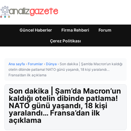
Güncel Haberler
Firma Rehberi
Forum
Çerez Politikası
Ana sayfa
›
Forumlar
›
Dünya
›
Son dakika | Şam’da Macron’un kaldığı
otelin dibinde patlama! NATO günü yaşandı, 18 kişi yaralandı…
Fransa’dan ilk açıklama
Son dakika | Şam’da Macron’un
kaldığı otelin dibinde patlama!
NATO günü yaşandı, 18 kişi
yaralandı… Fransa’dan ilk
açıklama