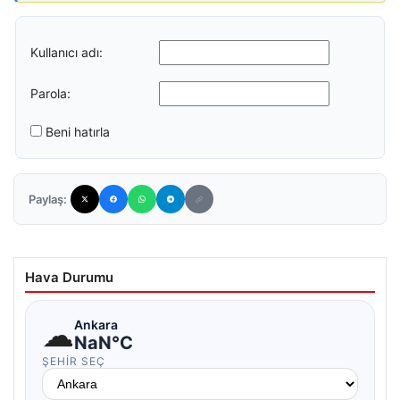
Kullanıcı adı:
Parola:
Beni hatırla
Paylaş:
Hava Durumu
☁
Ankara
NaN°C
ŞEHIR SEÇ