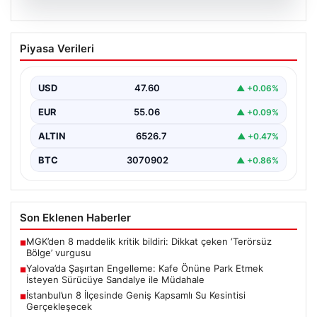
05.08.2026
Yalova’da Şaşırtan Engelleme: Kafe
Piyasa Verileri
Önüne Park Etmek İsteyen Sürücüye
Sandalye ile Müdahale
USD
47.60
▲ +0.06%
Yalova'da yaşanan sıra dışı bir olay, gündeme damgasını
vurdu. Adnan Menderes Mahallesi Ufuk Sokak'ta…
EUR
55.06
▲ +0.09%
ALTIN
6526.7
▲ +0.47%
BTC
3070902
▲ +0.86%
Son Eklenen Haberler
MGK’den 8 maddelik kritik bildiri: Dikkat çeken ‘Terörsüz
■
Bölge’ vurgusu
Yalova’da Şaşırtan Engelleme: Kafe Önüne Park Etmek
■
İsteyen Sürücüye Sandalye ile Müdahale
İstanbul’un 8 İlçesinde Geniş Kapsamlı Su Kesintisi
■
Gerçekleşecek