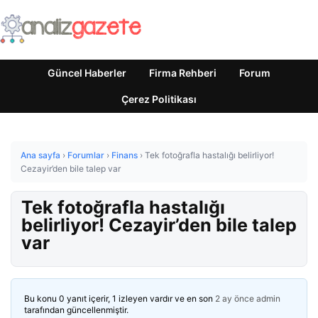
Güncel Haberler
Firma Rehberi
Forum
Çerez Politikası
Ana sayfa
›
Forumlar
›
Finans
›
Tek fotoğrafla hastalığı belirliyor!
Cezayir’den bile talep var
Tek fotoğrafla hastalığı
belirliyor! Cezayir’den bile talep
var
Bu konu 0 yanıt içerir, 1 izleyen vardır ve en son
2 ay önce
admin
tarafından güncellenmiştir.