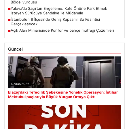
Bölge’ vurgusu
Yalova’da Şaşırtan Engelleme: Kafe Önüne Park Etmek
■
İsteyen Sürücüye Sandalye ile Müdahale
İstanbul’un 8 İlçesinde Geniş Kapsamlı Su Kesintisi
■
Gerçekleşecek
Açık Alan Mimarisinde Konfor ve bahçe mutfağı Çözümleri
■
Güncel
07/08/2026
Elazığ’daki Tefecilik Şebekesine Yönelik Operasyon: İntihar
Mektubu İpuçlarıyla Büyük Vurgun Ortaya Çıktı