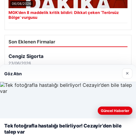
06/08/2026
MGK’den 8 maddelik kritik bildiri: Dikkat çeken ‘Terörsüz
Bölge’ vurgusu
Son Eklenen Firmalar
Cengiz Sigorta
23/06/2026
×
Göz Atın
Web sitemizi nasıl kullandığınızı daha iyi anlayabilmek,
Güncel Haberler
© 2026 Analiz Gazete – Güncel Haberler
deneyiminizi kişiselleştirmek ve geliştirmek amacıyla çerezler
Tercüme Bürosu
|
Malta Dil Okulu
|
lemagrup.com.tr
kullanıyoruz.
Çerez Politikamız
Tek fotoğrafla hastalığı belirliyor! Cezayir’den bile
riş
t
t
t
 escort
 escort
 escort
cort
İzle
 escort
 escort
 escort
s giriş
er escort
scort
cio
lkalı escort
stanbul escort
talep var
Reddet
Kabul Et