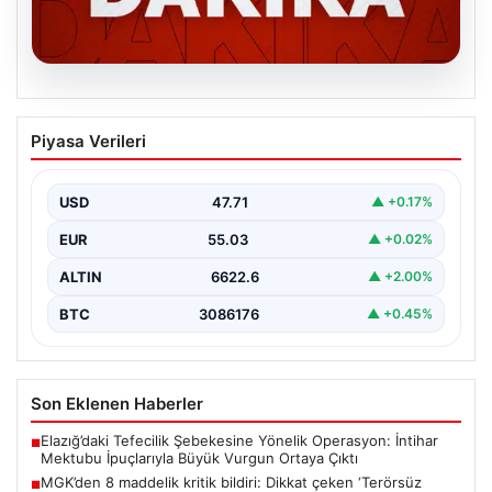
06.08.2026
MGK’den 8 maddelik kritik bildiri: Dikkat
Piyasa Verileri
çeken ‘Terörsüz Bölge’ vurgusu
USD
47.71
▲ +0.17%
EUR
55.03
▲ +0.02%
ALTIN
6622.6
▲ +2.00%
BTC
3086176
▲ +0.45%
Son Eklenen Haberler
Elazığ’daki Tefecilik Şebekesine Yönelik Operasyon: İntihar
■
Mektubu İpuçlarıyla Büyük Vurgun Ortaya Çıktı
MGK’den 8 maddelik kritik bildiri: Dikkat çeken ‘Terörsüz
■