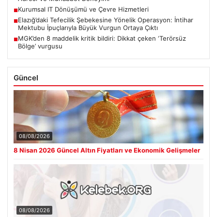
Kurumsal IT Dönüşümü ve Çevre Hizmetleri
■
Elazığ’daki Tefecilik Şebekesine Yönelik Operasyon: İntihar
■
Mektubu İpuçlarıyla Büyük Vurgun Ortaya Çıktı
MGK’den 8 maddelik kritik bildiri: Dikkat çeken ‘Terörsüz
■
Bölge’ vurgusu
Güncel
08/08/2026
8 Nisan 2026 Güncel Altın Fiyatları ve Ekonomik Gelişmeler
08/08/2026