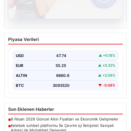
08.08.2026
Kelebek sohbet platformu İle Çevrim içi
Piyasa Verileri
İletişimin Seviyeli Adresi Ve Muhabbet
Deneyimi
USD
47.74
▲ +0.18%
İnternet ortamında insanların seviyeli bir şekilde irtibat
kurması ciddi bir değer taşımaktadır. Günümüzde
EUR
55.25
▲ +0.32%
çeşitli…
ALTIN
6660.6
▲ +2.59%
BTC
3093520
▼ -0.08%
Son Eklenen Haberler
8 Nisan 2026 Güncel Altın Fiyatları ve Ekonomik Gelişmeler
■
Kelebek sohbet platformu İle Çevrim içi İletişimin Seviyeli
■
Adresi Ve Muhabbet Deneyimi