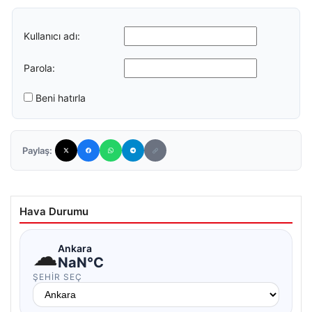
Kullanıcı adı:
Parola:
Beni hatırla
Paylaş:
Hava Durumu
☁
Ankara
NaN°C
ŞEHIR SEÇ