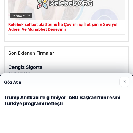
08/08/2026
Kelebek sohbet platformu İle Çevrim içi İletişimin Seviyeli
Adresi Ve Muhabbet Deneyimi
Son Eklenen Firmalar
Cengiz Sigorta
23/06/2026
×
Göz Atın
Web sitemizi nasıl kullandığınızı daha iyi anlayabilmek,
deneyiminizi kişiselleştirmek ve geliştirmek amacıyla çerezler
kullanıyoruz.
Çerez Politikamız
Trump Anıtkabir’e gitmiyor! ABD Başkanı’nın resmi
Türkiye programı netleşti
Reddet
Kabul Et
© 2026 Analiz Gazete – Güncel Haberler
Tercüme Bürosu
|
Malta Dil Okulu
|
lemagrup.com.tr