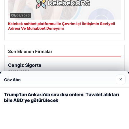
08/08/2026
Kelebek sohbet platformu İle Çevrim içi İletişimin Seviyeli
Adresi Ve Muhabbet Deneyimi
Son Eklenen Firmalar
Cengiz Sigorta
23/06/2026
×
Göz Atın
Web sitemizi nasıl kullandığınızı daha iyi anlayabilmek,
deneyiminizi kişiselleştirmek ve geliştirmek amacıyla çerezler
kullanıyoruz.
Çerez Politikamız
Trump’tan Ankara’da sıra dışı önlem: Tuvalet atıkları
bile ABD’ye götürülecek
Reddet
Kabul Et
© 2026 Analiz Gazete – Güncel Haberler
Tercüme Bürosu
|
Malta Dil Okulu
|
lemagrup.com.tr