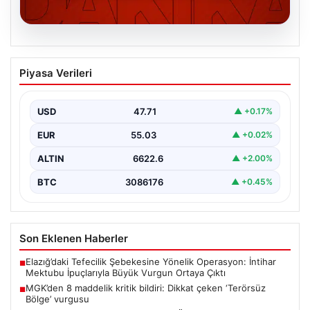
06.08.2026
MGK’den 8 maddelik kritik bildiri: Dikkat
Piyasa Verileri
çeken ‘Terörsüz Bölge’ vurgusu
USD
47.71
▲ +0.17%
EUR
55.03
▲ +0.02%
ALTIN
6622.6
▲ +2.00%
BTC
3086176
▲ +0.45%
Son Eklenen Haberler
Elazığ’daki Tefecilik Şebekesine Yönelik Operasyon: İntihar
■
Mektubu İpuçlarıyla Büyük Vurgun Ortaya Çıktı
MGK’den 8 maddelik kritik bildiri: Dikkat çeken ‘Terörsüz
■
Bölge’ vurgusu