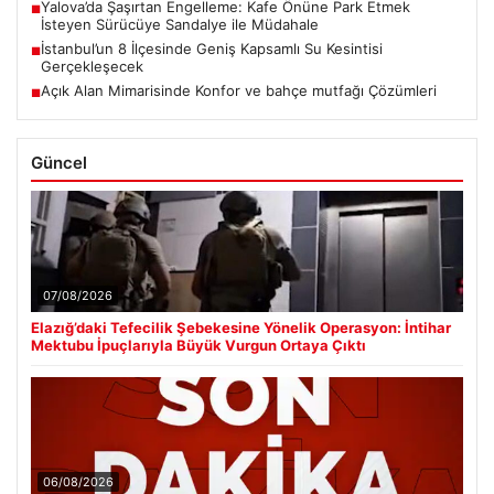
Yalova’da Şaşırtan Engelleme: Kafe Önüne Park Etmek
■
İsteyen Sürücüye Sandalye ile Müdahale
İstanbul’un 8 İlçesinde Geniş Kapsamlı Su Kesintisi
■
Gerçekleşecek
Açık Alan Mimarisinde Konfor ve bahçe mutfağı Çözümleri
■
Güncel
07/08/2026
Elazığ’daki Tefecilik Şebekesine Yönelik Operasyon: İntihar
Mektubu İpuçlarıyla Büyük Vurgun Ortaya Çıktı
06/08/2026