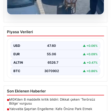
05.08.2026
Yalova’da Şaşırtan Engelleme: Kafe
Piyasa Verileri
Önüne Park Etmek İsteyen Sürücüye
Sandalye ile Müdahale
USD
47.60
▲ +0.06%
Yalova'da yaşanan sıra dışı bir olay, gündeme damgasını
vurdu. Adnan Menderes Mahallesi Ufuk Sokak'ta…
EUR
55.06
▲ +0.09%
ALTIN
6526.7
▲ +0.47%
BTC
3070902
▲ +0.86%
Son Eklenen Haberler
MGK’den 8 maddelik kritik bildiri: Dikkat çeken ‘Terörsüz
■
Bölge’ vurgusu
Yalova’da Şaşırtan Engelleme: Kafe Önüne Park Etmek
■