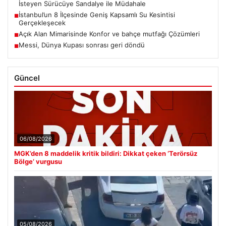
İsteyen Sürücüye Sandalye ile Müdahale
İstanbul’un 8 İlçesinde Geniş Kapsamlı Su Kesintisi
■
Gerçekleşecek
Açık Alan Mimarisinde Konfor ve bahçe mutfağı Çözümleri
■
Messi, Dünya Kupası sonrası geri döndü
■
Güncel
06/08/2026
MGK’den 8 maddelik kritik bildiri: Dikkat çeken ‘Terörsüz
Bölge’ vurgusu
05/08/2026