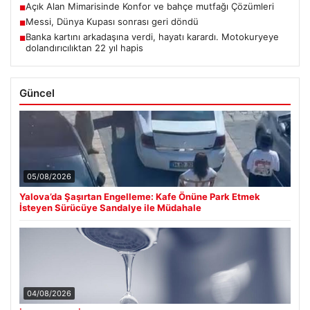
Açık Alan Mimarisinde Konfor ve bahçe mutfağı Çözümleri
■
Messi, Dünya Kupası sonrası geri döndü
■
Banka kartını arkadaşına verdi, hayatı karardı. Motokuryeye
■
dolandırıcılıktan 22 yıl hapis
Güncel
05/08/2026
Yalova’da Şaşırtan Engelleme: Kafe Önüne Park Etmek
İsteyen Sürücüye Sandalye ile Müdahale
04/08/2026