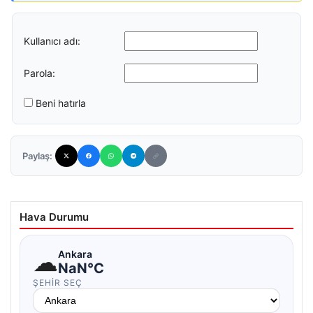
Kullanıcı adı:
Parola:
Beni hatırla
Paylaş:
Hava Durumu
☁
Ankara
NaN°C
ŞEHIR SEÇ