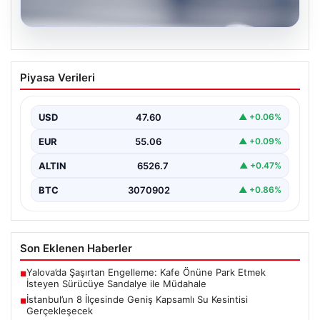
04.08.2026
İstanbul’un 8 İlçesinde Geniş Kapsamlı
Piyasa Verileri
Su Kesintisi Gerçekleşecek
İstanbul Su ve Kanalizasyon İdaresi (İSKİ), 5 Ağustos'ta
önemli altyapı yenileme çalışmaları kapsamında şehrin…
USD
47.60
▲ +0.06%
EUR
55.06
▲ +0.09%
ALTIN
6526.7
▲ +0.47%
BTC
3070902
▲ +0.86%
Son Eklenen Haberler
Yalova’da Şaşırtan Engelleme: Kafe Önüne Park Etmek
■
İsteyen Sürücüye Sandalye ile Müdahale
İstanbul’un 8 İlçesinde Geniş Kapsamlı Su Kesintisi
■
Gerçekleşecek