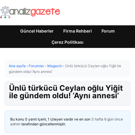
Güncel Haberler
Firma Rehberi
Forum
Çerez Politikası
Ana sayfa
›
Forumlar
›
Magazin
›
Ünlü türkücü Ceylan oğlu Yiğit ile
gündem oldu! ‘Aynı annesi’
Ünlü türkücü Ceylan oğlu Yiğit
ile gündem oldu! ‘Aynı annesi’
Bu konu 0 yanıt içerir, 1 izleyen vardır ve en son
3 hafta 6 gün önce
admin
tarafından güncellenmiştir.