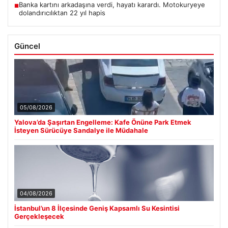
Banka kartını arkadaşına verdi, hayatı karardı. Motokuryeye
■
dolandırıcılıktan 22 yıl hapis
Güncel
05/08/2026
Yalova’da Şaşırtan Engelleme: Kafe Önüne Park Etmek
İsteyen Sürücüye Sandalye ile Müdahale
04/08/2026
İstanbul’un 8 İlçesinde Geniş Kapsamlı Su Kesintisi
Gerçekleşecek