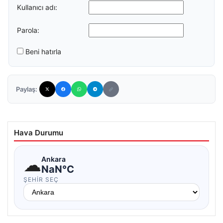
Kullanıcı adı:
Parola:
Beni hatırla
Paylaş:
Hava Durumu
☁
Ankara
NaN°C
ŞEHIR SEÇ