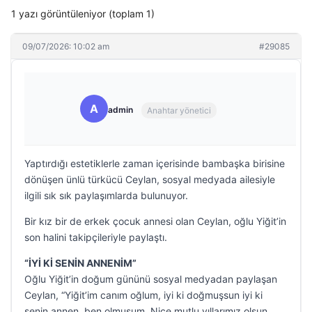
1 yazı görüntüleniyor (toplam 1)
09/07/2026: 10:02 am
#29085
A
admin
Anahtar yönetici
Yaptırdığı estetiklerle zaman içerisinde bambaşka birisine
dönüşen ünlü türkücü Ceylan, sosyal medyada ailesiyle
ilgili sık sık paylaşımlarda bulunuyor.
Bir kız bir de erkek çocuk annesi olan Ceylan, oğlu Yiğit’in
son halini takipçileriyle paylaştı.
“İYİ Kİ SENİN ANNENİM”
Oğlu Yiğit’in doğum gününü sosyal medyadan paylaşan
Ceylan, “Yiğit’im canım oğlum, iyi ki doğmuşsun iyi ki
senin annen, ben olmuşum. Nice mutlu yıllarımız olsun.