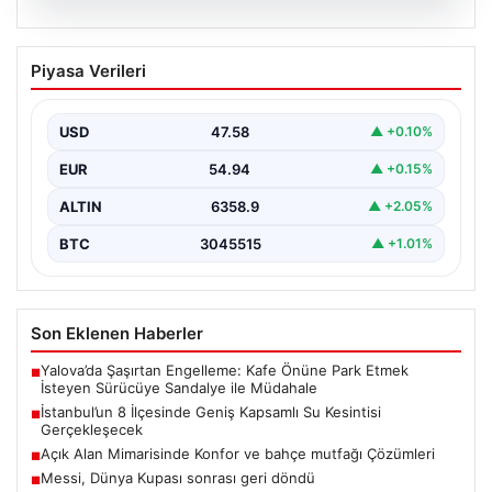
04.08.2026
İstanbul’un 8 İlçesinde Geniş Kapsamlı
Piyasa Verileri
Su Kesintisi Gerçekleşecek
İstanbul Su ve Kanalizasyon İdaresi (İSKİ), 5 Ağustos'ta
önemli altyapı yenileme çalışmaları kapsamında şehrin…
USD
47.58
▲ +0.10%
EUR
54.94
▲ +0.15%
ALTIN
6358.9
▲ +2.05%
BTC
3045515
▲ +1.01%
Son Eklenen Haberler
Yalova’da Şaşırtan Engelleme: Kafe Önüne Park Etmek
■
İsteyen Sürücüye Sandalye ile Müdahale
İstanbul’un 8 İlçesinde Geniş Kapsamlı Su Kesintisi
■
Gerçekleşecek
Açık Alan Mimarisinde Konfor ve bahçe mutfağı Çözümleri
■
Messi, Dünya Kupası sonrası geri döndü
■