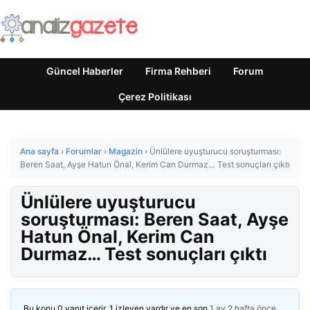
Güncel Haberler
Firma Rehberi
Forum
Çerez Politikası
Ana sayfa
›
Forumlar
›
Magazin
›
Ünlülere uyuşturucu soruşturması:
Beren Saat, Ayşe Hatun Önal, Kerim Can Durmaz… Test sonuçları çıktı
Ünlülere uyuşturucu
soruşturması: Beren Saat, Ayşe
Hatun Önal, Kerim Can
Durmaz… Test sonuçları çıktı
Bu konu 0 yanıt içerir, 1 izleyen vardır ve en son
1 ay 2 hafta önce