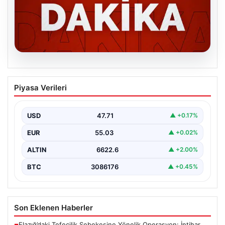
06.08.2026
MGK’den 8 maddelik kritik bildiri: Dikkat
Piyasa Verileri
çeken ‘Terörsüz Bölge’ vurgusu
USD
47.71
▲ +0.17%
EUR
55.03
▲ +0.02%
ALTIN
6622.6
▲ +2.00%
BTC
3086176
▲ +0.45%
Son Eklenen Haberler
Elazığ’daki Tefecilik Şebekesine Yönelik Operasyon: İntihar