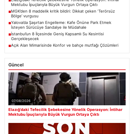
■
Mektubu İpuçlarıyla Büyük Vurgun Ortaya Çıktı
MGK’den 8 maddelik kritik bildiri: Dikkat çeken ‘Terörsüz
■
Bölge’ vurgusu
Yalova’da Şaşırtan Engelleme: Kafe Önüne Park Etmek
■
İsteyen Sürücüye Sandalye ile Müdahale
İstanbul’un 8 İlçesinde Geniş Kapsamlı Su Kesintisi
■
Gerçekleşecek
Açık Alan Mimarisinde Konfor ve bahçe mutfağı Çözümleri
■
Güncel
07/08/2026
Elazığ’daki Tefecilik Şebekesine Yönelik Operasyon: İntihar
Mektubu İpuçlarıyla Büyük Vurgun Ortaya Çıktı