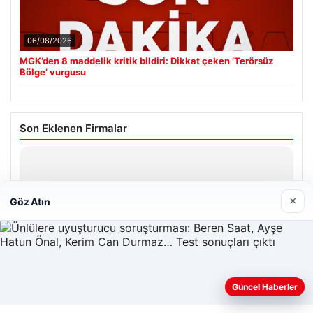
06/08/2026
MGK’den 8 maddelik kritik bildiri: Dikkat çeken ‘Terörsüz
Bölge’ vurgusu
Son Eklenen Firmalar
×
Göz Atın
Web sitemizi nasıl kullandığınızı daha iyi anlayabilmek,
Güncel Haberler
deneyiminizi kişiselleştirmek ve geliştirmek amacıyla çerezler