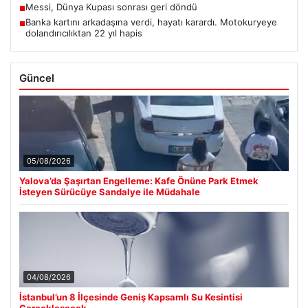
Messi, Dünya Kupası sonrası geri döndü
■
Banka kartını arkadaşına verdi, hayatı karardı. Motokuryeye
■
dolandırıcılıktan 22 yıl hapis
Güncel
05/08/2026
Yalova’da Şaşırtan Engelleme: Kafe Önüne Park Etmek
İsteyen Sürücüye Sandalye ile Müdahale
04/08/2026
İstanbul’un 8 İlçesinde Geniş Kapsamlı Su Kesintisi
Gerçekleşecek