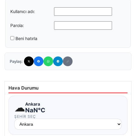
Kullanıcı adı:
Parola:
Beni hatırla
Paylaş:
Hava Durumu
☁
Ankara
NaN°C
ŞEHIR SEÇ