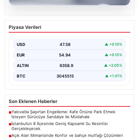
04.08.2026
İstanbul’un 8 İlçesinde Geniş Kapsamlı
Piyasa Verileri
Su Kesintisi Gerçekleşecek
İstanbul Su ve Kanalizasyon İdaresi (İSKİ), 5 Ağustos'ta
önemli altyapı yenileme çalışmaları kapsamında şehrin…
USD
47.58
▲ +0.10%
EUR
54.94
▲ +0.15%
ALTIN
6358.9
▲ +2.05%
BTC
3045515
▲ +1.01%
Son Eklenen Haberler
Yalova’da Şaşırtan Engelleme: Kafe Önüne Park Etmek
■
İsteyen Sürücüye Sandalye ile Müdahale
İstanbul’un 8 İlçesinde Geniş Kapsamlı Su Kesintisi
■
Gerçekleşecek
Açık Alan Mimarisinde Konfor ve bahçe mutfağı Çözümleri
■