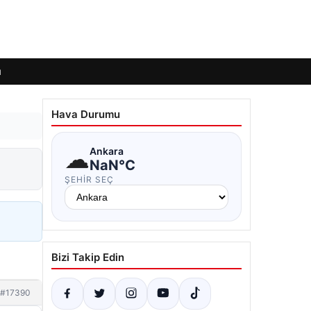
ı
Hava Durumu
☁
Ankara
NaN°C
ŞEHIR SEÇ
Bizi Takip Edin
#17390