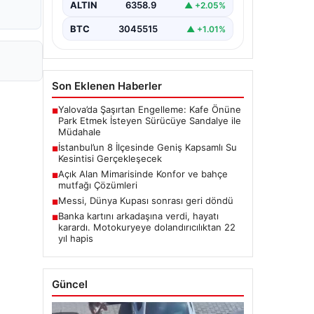
ALTIN
6358.9
▲ +2.05%
BTC
3045515
▲ +1.01%
Son Eklenen Haberler
Yalova’da Şaşırtan Engelleme: Kafe Önüne
■
Park Etmek İsteyen Sürücüye Sandalye ile
Müdahale
İstanbul’un 8 İlçesinde Geniş Kapsamlı Su
■
Kesintisi Gerçekleşecek
Açık Alan Mimarisinde Konfor ve bahçe
■
mutfağı Çözümleri
Messi, Dünya Kupası sonrası geri döndü
■
Banka kartını arkadaşına verdi, hayatı
■
karardı. Motokuryeye dolandırıcılıktan 22
yıl hapis
Güncel