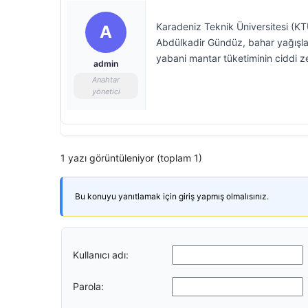
Karadeniz Teknik Üniversitesi (KTÜ
A
Abdülkadir Gündüz, bahar yağışlar
yabani mantar tüketiminin ciddi z
admin
Anahtar
yönetici
1 yazı görüntüleniyor (toplam 1)
Bu konuyu yanıtlamak için giriş yapmış olmalısınız.
Kullanıcı adı:
Parola: