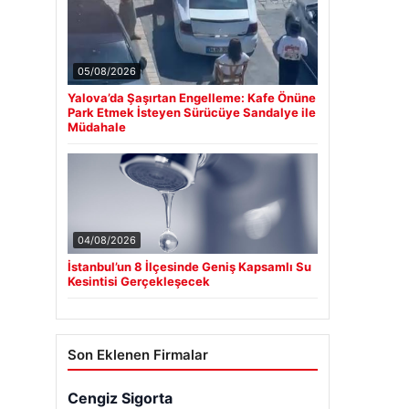
05/08/2026
Yalova’da Şaşırtan Engelleme: Kafe Önüne
Park Etmek İsteyen Sürücüye Sandalye ile
Müdahale
04/08/2026
İstanbul’un 8 İlçesinde Geniş Kapsamlı Su
Kesintisi Gerçekleşecek
Son Eklenen Firmalar
Cengiz Sigorta