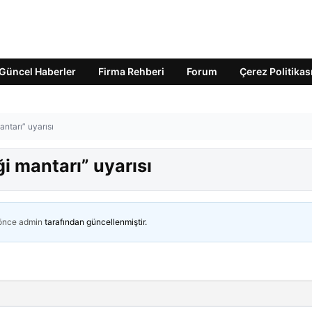
Güncel Haberler
Firma Rehberi
Forum
Çerez Politikas
ntarı” uyarısı
 mantarı” uyarısı
 önce
admin
tarafından güncellenmiştir.