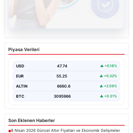
08.08.2026
Kelebek sohbet platformu İle Çevrim içi
Piyasa Verileri
İletişimin Seviyeli Adresi Ve Muhabbet
Deneyimi
USD
47.74
▲ +0.18%
İnternet ortamında insanların seviyeli bir şekilde irtibat
kurması ciddi bir değer taşımaktadır. Günümüzde
EUR
55.25
▲ +0.32%
çeşitli…
ALTIN
6660.6
▲ +2.59%
BTC
3095966
▲ +0.31%
Son Eklenen Haberler
8 Nisan 2026 Güncel Altın Fiyatları ve Ekonomik Gelişmeler
■