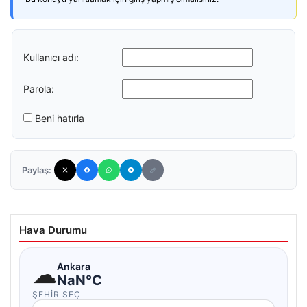
Kullanıcı adı:
Parola:
Beni hatırla
Paylaş:
Hava Durumu
☁
Ankara
NaN°C
ŞEHIR SEÇ