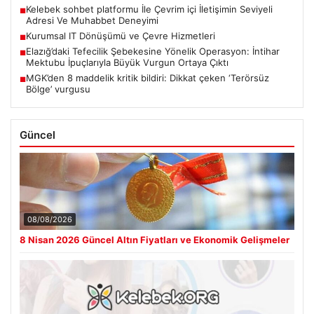
Kelebek sohbet platformu İle Çevrim içi İletişimin Seviyeli
■
Adresi Ve Muhabbet Deneyimi
Kurumsal IT Dönüşümü ve Çevre Hizmetleri
■
Elazığ’daki Tefecilik Şebekesine Yönelik Operasyon: İntihar
■
Mektubu İpuçlarıyla Büyük Vurgun Ortaya Çıktı
MGK’den 8 maddelik kritik bildiri: Dikkat çeken ‘Terörsüz
■
Bölge’ vurgusu
Güncel
08/08/2026
8 Nisan 2026 Güncel Altın Fiyatları ve Ekonomik Gelişmeler