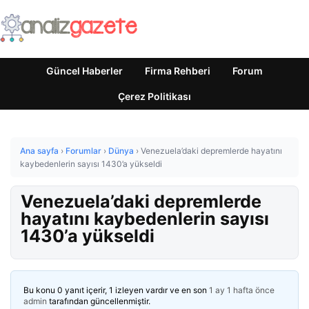
Güncel Haberler
Firma Rehberi
Forum
Çerez Politikası
Ana sayfa
›
Forumlar
›
Dünya
›
Venezuela’daki depremlerde hayatını
kaybedenlerin sayısı 1430’a yükseldi
Venezuela’daki depremlerde
hayatını kaybedenlerin sayısı
1430’a yükseldi
Bu konu 0 yanıt içerir, 1 izleyen vardır ve en son
1 ay 1 hafta önce
admin
tarafından güncellenmiştir.