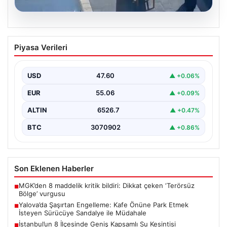
05.08.2026
Yalova’da Şaşırtan Engelleme: Kafe
Piyasa Verileri
Önüne Park Etmek İsteyen Sürücüye
Sandalye ile Müdahale
USD
47.60
▲ +0.06%
Yalova'da yaşanan sıra dışı bir olay, gündeme damgasını
vurdu. Adnan Menderes Mahallesi Ufuk Sokak'ta…
EUR
55.06
▲ +0.09%
ALTIN
6526.7
▲ +0.47%
BTC
3070902
▲ +0.86%
Son Eklenen Haberler
MGK’den 8 maddelik kritik bildiri: Dikkat çeken ‘Terörsüz
■
Bölge’ vurgusu
Yalova’da Şaşırtan Engelleme: Kafe Önüne Park Etmek
■
İsteyen Sürücüye Sandalye ile Müdahale
İstanbul’un 8 İlçesinde Geniş Kapsamlı Su Kesintisi
■