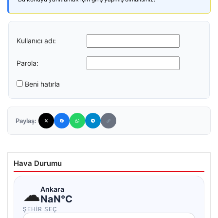
Kullanıcı adı:
Parola:
Beni hatırla
Paylaş:
Hava Durumu
☁
Ankara
NaN°C
ŞEHIR SEÇ