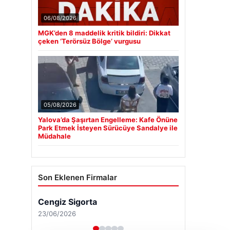
06/08/2026
MGK’den 8 maddelik kritik bildiri: Dikkat
çeken ‘Terörsüz Bölge’ vurgusu
05/08/2026
Yalova’da Şaşırtan Engelleme: Kafe Önüne
Park Etmek İsteyen Sürücüye Sandalye ile
Müdahale
Son Eklenen Firmalar
Cengiz Sigorta
23/06/2026