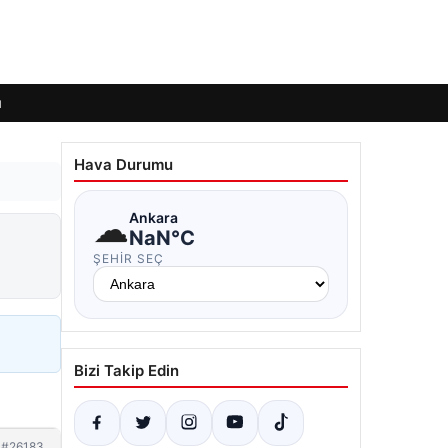
ı
Hava Durumu
☁
Ankara
NaN°C
ŞEHIR SEÇ
Bizi Takip Edin
#26183