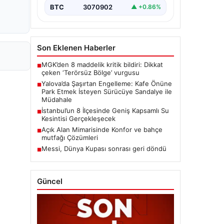
BTC
3070902
▲ +0.86%
Son Eklenen Haberler
MGK’den 8 maddelik kritik bildiri: Dikkat
■
çeken ‘Terörsüz Bölge’ vurgusu
Yalova’da Şaşırtan Engelleme: Kafe Önüne
■
Park Etmek İsteyen Sürücüye Sandalye ile
Müdahale
İstanbul’un 8 İlçesinde Geniş Kapsamlı Su
■
Kesintisi Gerçekleşecek
Açık Alan Mimarisinde Konfor ve bahçe
■
mutfağı Çözümleri
Messi, Dünya Kupası sonrası geri döndü
■
Güncel