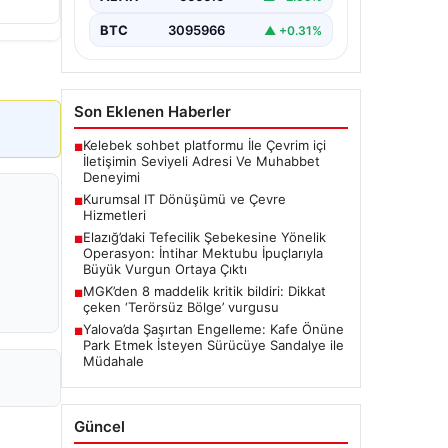
BTC
3095966
▲ +0.31%
Son Eklenen Haberler
Kelebek sohbet platformu İle Çevrim içi
■
İletişimin Seviyeli Adresi Ve Muhabbet
Deneyimi
Kurumsal IT Dönüşümü ve Çevre
■
Hizmetleri
Elazığ’daki Tefecilik Şebekesine Yönelik
■
Operasyon: İntihar Mektubu İpuçlarıyla
Büyük Vurgun Ortaya Çıktı
MGK’den 8 maddelik kritik bildiri: Dikkat
■
çeken ‘Terörsüz Bölge’ vurgusu
Yalova’da Şaşırtan Engelleme: Kafe Önüne
■
Park Etmek İsteyen Sürücüye Sandalye ile
Müdahale
Güncel