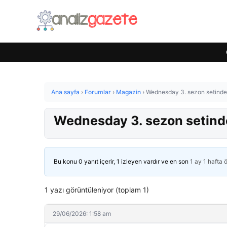
Ana sayfa
›
Forumlar
›
Magazin
›
Wednesday 3. sezon setinde
Wednesday 3. sezon setind
Bu konu 0 yanıt içerir, 1 izleyen vardır ve en son
1 ay 1 hafta 
1 yazı görüntüleniyor (toplam 1)
29/06/2026: 1:58 am