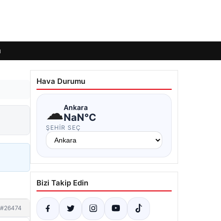
ı
Hava Durumu
☁
Ankara
NaN°C
ŞEHIR SEÇ
Bizi Takip Edin
#26474