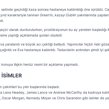
setinde geçirdiği kaza sonrası hastaneye kaldırıldığı öne sürüldü. C
ynd karakteriyle tanınan Green’in, kazayı Dublin yakınlarında yapılan
di.
 geçici olarak durdurulurken, prodüksiyonun bu ay yeniden başladığı 
sine yaptığı açıklamada şunları söyledi:
va yaralandı ve büyük acı çektiği belliydi. Yapımcılar hiçbir riski göz
 çağrıldı ve Eva hastaneye kaldırıldı. Tedavisinin ardından şimdi iyi şe
ix, konuya ilişkin henüz resmi bir açıklama yapmadı.
 İSİMLER
çekimleri bu yılın başlarında başladı.
ıra Lena Headey, James Lance ve Andrew McCarthy da kadroya katılı
, Oscar Morgan, Kennedy Moyer ve Chris Sarandon gibi isimler de ye