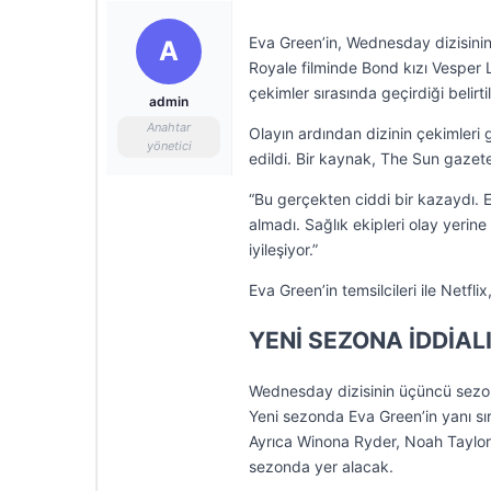
Eva Green’in, Wednesday dizisinin 
A
Royale filminde Bond kızı Vesper L
çekimler sırasında geçirdiği belirtil
admin
Anahtar
Olayın ardından dizinin çekimleri
yönetici
edildi. Bir kaynak, The Sun gazete
“Bu gerçekten ciddi bir kazaydı. E
almadı. Sağlık ekipleri olay yerine
iyileşiyor.”
Eva Green’in temsilcileri ile Netfl
YENİ SEZONA İDDİALI
Wednesday dizisinin üçüncü sezon 
Yeni sezonda Eva Green’in yanı s
Ayrıca Winona Ryder, Noah Taylor
sezonda yer alacak.