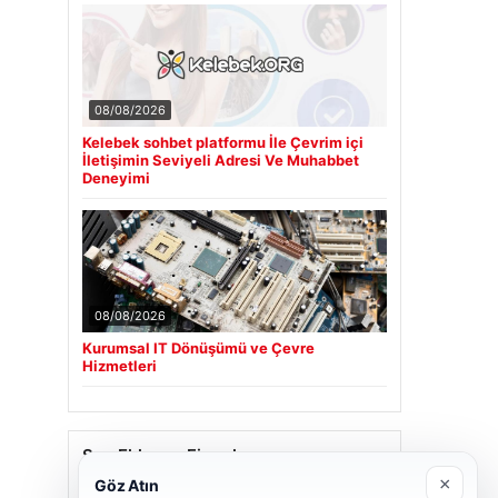
08/08/2026
Kelebek sohbet platformu İle Çevrim içi
İletişimin Seviyeli Adresi Ve Muhabbet
Deneyimi
08/08/2026
Kurumsal IT Dönüşümü ve Çevre
Hizmetleri
Son Eklenen Firmalar
×
Göz Atın