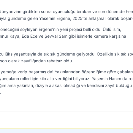
le dünyaevine girdikten sonra oyunculuğu bırakan ve son dönemde hem 
yla gündeme gelen Yasemin Ergene, 2025’te anlaşmalı olarak boşan
eceğini söyleyen Ergene’nin yeni projesi belli oldu. Ünlü isim,
nnur Kaya, Eda Ece ve Şevval Sam gibi isimlerle kamera karşısına
lüks yaşantısıyla da sık sık gündeme geliyordu. Özellikle sık sık sp
on olarak zayıflığından rahatsız oldu.
i yemeğe verip başarmış da! Yakınlarından öğrendiğime göre çabaları
uncuların rolleri için kilo alıp verdiğini biliyoruz. Yasemin Hanım da ro
eğim ama yakınları, diziyle alakası olmadığı ve kendisini zayıf bulduğu 
.