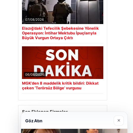
07/08/2026
Elazığ’daki Tefecilik Şebekesine Yönelik
Operasyon: İntihar Mektubu İpuçlarıyla
Büyük Vurgun Ortaya Çıktı
06/08/2026
MGK’den 8 maddelik kritik bildiri: Dikkat
çeken ‘Terörsüz Bölge’ vurgusu
Son Eklenen Firmalar
×
Göz Atın
Cengiz Sigorta
23/06/2026