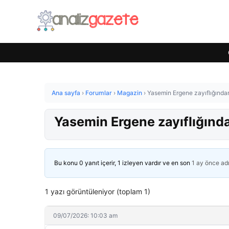
Ana sayfa
›
Forumlar
›
Magazin
›
Yasemin Ergene zayıflığından 
Yasemin Ergene zayıflığından
Bu konu 0 yanıt içerir, 1 izleyen vardır ve en son
1 ay önce
ad
1 yazı görüntüleniyor (toplam 1)
09/07/2026: 10:03 am