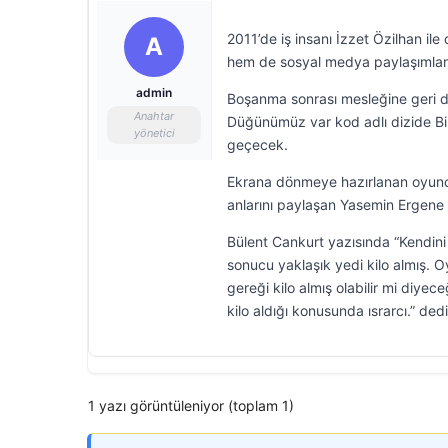
2011’de iş insanı İzzet Özilhan i
A
hem de sosyal medya paylaşımları
admin
Boşanma sonrası mesleğine geri dön
Anahtar
Düğünümüz var kod adlı dizide Bi
yönetici
geçecek.
Ekrana dönmeye hazırlanan oyuncu 
anlarını paylaşan Yasemin Ergene s
Bülent Cankurt yazısında “Kendin
sonucu yaklaşık yedi kilo almış. Oy
gereği kilo almış olabilir mi diyec
kilo aldığı konusunda ısrarcı.” dedi
1 yazı görüntüleniyor (toplam 1)