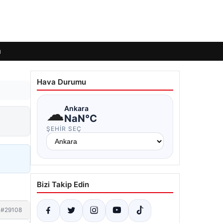
ı
Hava Durumu
☁
Ankara
NaN°C
ŞEHIR SEÇ
Bizi Takip Edin
#29108