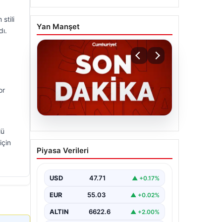
stili
Yan Manşet
dı.
or
06.08.2026
lü
MGK’den 8 maddelik kritik
için
Piyasa Verileri
bildiri: Dikkat çeken
‘Terörsüz Bölge’ vurgusu
USD
47.71
▲ +0.17%
EUR
55.03
▲ +0.02%
ALTIN
6622.6
▲ +2.00%