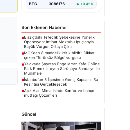
BTC
3086176
▲ +0.45%
Son Eklenen Haberler
Elazığ’daki Tefecilik Şebekesine Yönelik
■
Operasyon: İntihar Mektubu İpuçlarıyla
Büyük Vurgun Ortaya Çıktı
MGK’den 8 maddelik kritik bildiri: Dikkat
■
çeken ‘Terörsüz Bölge’ vurgusu
Yalova’da Şaşırtan Engelleme: Kafe Önüne
■
Park Etmek İsteyen Sürücüye Sandalye ile
Müdahale
İstanbul’un 8 İlçesinde Geniş Kapsamlı Su
■
Kesintisi Gerçekleşecek
Açık Alan Mimarisinde Konfor ve bahçe
■
mutfağı Çözümleri
Güncel