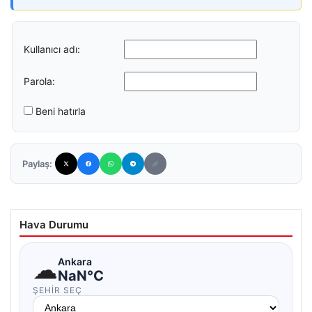
Kullanıcı adı:
Parola:
Beni hatırla
Paylaş:
Hava Durumu
☁
Ankara
NaN°C
ŞEHIR SEÇ