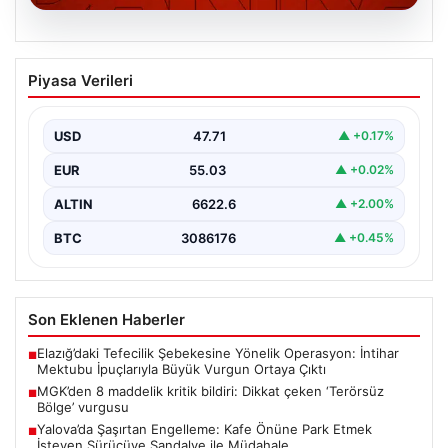
06.08.2026
MGK’den 8 maddelik kritik bildiri: Dikkat
Piyasa Verileri
çeken ‘Terörsüz Bölge’ vurgusu
USD
47.71
▲ +0.17%
EUR
55.03
▲ +0.02%
ALTIN
6622.6
▲ +2.00%
BTC
3086176
▲ +0.45%
Son Eklenen Haberler
Elazığ’daki Tefecilik Şebekesine Yönelik Operasyon: İntihar
■
Mektubu İpuçlarıyla Büyük Vurgun Ortaya Çıktı
MGK’den 8 maddelik kritik bildiri: Dikkat çeken ‘Terörsüz
■
Bölge’ vurgusu
Yalova’da Şaşırtan Engelleme: Kafe Önüne Park Etmek
■
İsteyen Sürücüye Sandalye ile Müdahale