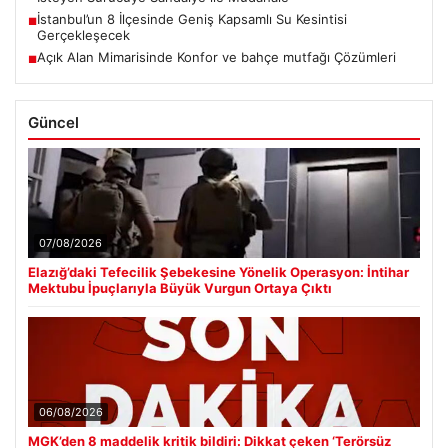
İstanbul’un 8 İlçesinde Geniş Kapsamlı Su Kesintisi
■
Gerçekleşecek
Açık Alan Mimarisinde Konfor ve bahçe mutfağı Çözümleri
■
Güncel
07/08/2026
Elazığ’daki Tefecilik Şebekesine Yönelik Operasyon: İntihar
Mektubu İpuçlarıyla Büyük Vurgun Ortaya Çıktı
06/08/2026
MGK’den 8 maddelik kritik bildiri: Dikkat çeken ‘Terörsüz