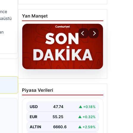
ence
Yan Manşet
saüstü
an
06.08.2026
MGK’den 8 maddelik kritik
Piyasa Verileri
bildiri: Dikkat çeken
‘Terörsüz Bölge’ vurgusu
USD
47.74
▲ +0.18%
EUR
55.25
▲ +0.32%
ALTIN
6660.6
▲ +2.59%