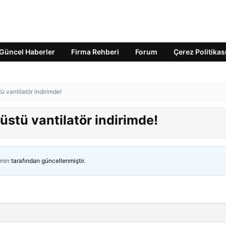
Güncel Haberler
Firma Rehberi
Forum
Çerez Politikas
 vantilatör indirimde!
stü vantilatör indirimde!
min
tarafından güncellenmiştir.