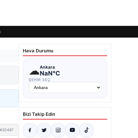
ı
Hava Durumu
☁
Ankara
NaN°C
ŞEHIR SEÇ
Bizi Takip Edin
#20487