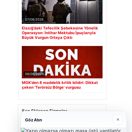
07/08/2026
Elazığ’daki Tefecilik Şebekesine Yönelik
Operasyon: İntihar Mektubu İpuçlarıyla
Büyük Vurgun Ortaya Çıktı
06/08/2026
MGK’den 8 maddelik kritik bildiri: Dikkat
çeken ‘Terörsüz Bölge’ vurgusu
Son Eklenen Firmalar
×
Göz Atın
Cengiz Sigorta
23/06/2026