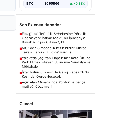
BTC
3095966
▲ +0.31%
Son Eklenen Haberler
Elazığ’daki Tefecilik Şebekesine Yönelik
■
Operasyon: İntihar Mektubu İpuçlarıyla
Büyük Vurgun Ortaya Çıktı
MGK’den 8 maddelik kritik bildiri: Dikkat
■
çeken ‘Terörsüz Bölge’ vurgusu
Yalova’da Şaşırtan Engelleme: Kafe Önüne
■
Park Etmek İsteyen Sürücüye Sandalye ile
Müdahale
İstanbul’un 8 İlçesinde Geniş Kapsamlı Su
■
Kesintisi Gerçekleşecek
Açık Alan Mimarisinde Konfor ve bahçe
■
mutfağı Çözümleri
Güncel