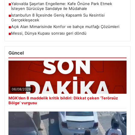
Yalova’da Şaşırtan Engelleme: Kafe Önüne Park Etmek
■
İsteyen Sürücüye Sandalye ile Müdahale
İstanbul’un 8 İlçesinde Geniş Kapsamlı Su Kesintisi
■
Gerçekleşecek
Açık Alan Mimarisinde Konfor ve bahçe mutfağı Çözümleri
■
Messi, Dünya Kupası sonrası geri döndü
■
Güncel
06/08/2026
MGK’den 8 maddelik kritik bildiri: Dikkat çeken ‘Terörsüz
Bölge’ vurgusu