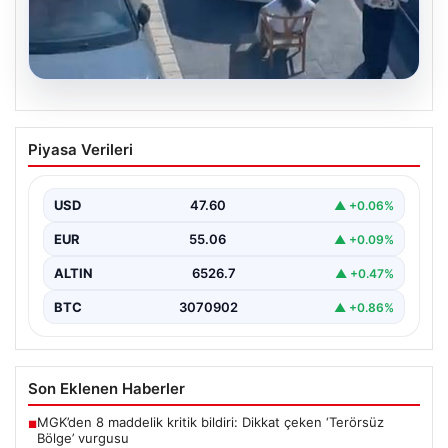
05.08.2026
Yalova’da Şaşırtan Engelleme: Kafe
Piyasa Verileri
Önüne Park Etmek İsteyen Sürücüye
Sandalye ile Müdahale
USD
47.60
▲ +0.06%
Yalova'da yaşanan sıra dışı bir olay, gündeme damgasını
vurdu. Adnan Menderes Mahallesi Ufuk Sokak'ta…
EUR
55.06
▲ +0.09%
ALTIN
6526.7
▲ +0.47%
BTC
3070902
▲ +0.86%
Son Eklenen Haberler
MGK’den 8 maddelik kritik bildiri: Dikkat çeken ‘Terörsüz
■
Bölge’ vurgusu