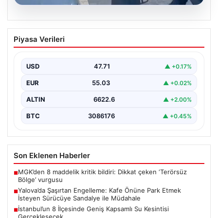
05.08.2026
Yalova’da Şaşırtan Engelleme: Kafe
Piyasa Verileri
Önüne Park Etmek İsteyen Sürücüye
Sandalye ile Müdahale
USD
47.71
▲ +0.17%
Yalova'da yaşanan sıra dışı bir olay, gündeme damgasını
vurdu. Adnan Menderes Mahallesi Ufuk Sokak'ta…
EUR
55.03
▲ +0.02%
ALTIN
6622.6
▲ +2.00%
BTC
3086176
▲ +0.45%
Son Eklenen Haberler
MGK’den 8 maddelik kritik bildiri: Dikkat çeken ‘Terörsüz
■
Bölge’ vurgusu
Yalova’da Şaşırtan Engelleme: Kafe Önüne Park Etmek
■
İsteyen Sürücüye Sandalye ile Müdahale
İstanbul’un 8 İlçesinde Geniş Kapsamlı Su Kesintisi
■
Gerçekleşecek