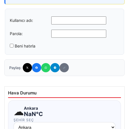
Kullanıcı adı:
Parola:
Beni hatırla
Paylaş:
Hava Durumu
☁
Ankara
NaN°C
ŞEHIR SEÇ